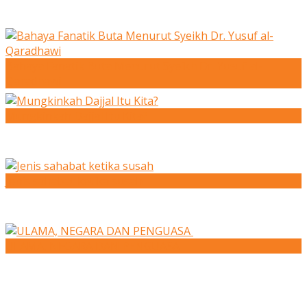
Bahaya Fanatik Buta Menurut Syeikh Dr. Yusuf al-
Qaradhawi
Mungkinkah Dajjal Itu Kita?
Jenis sahabat ketika susah
ULAMA, NEGARA DAN PENGUASA