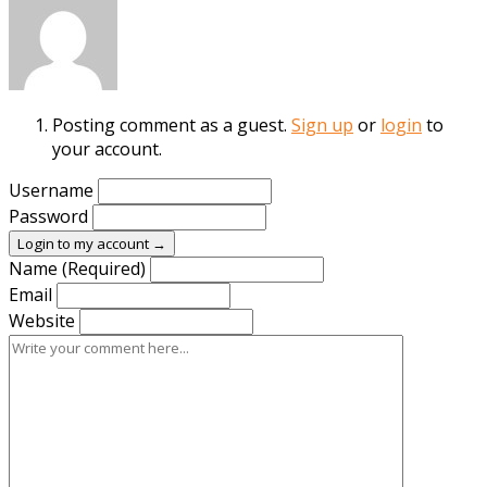
Posting comment as a guest.
Sign up
or
login
to
your account.
Username
Password
Login to my account →
Name (Required)
Email
Website