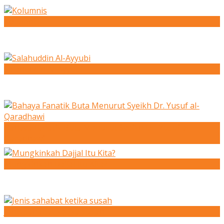
Kolumnis
Salahuddin Al-Ayyubi
Bahaya Fanatik Buta Menurut Syeikh Dr. Yusuf al-
Qaradhawi
Mungkinkah Dajjal Itu Kita?
Jenis sahabat ketika susah