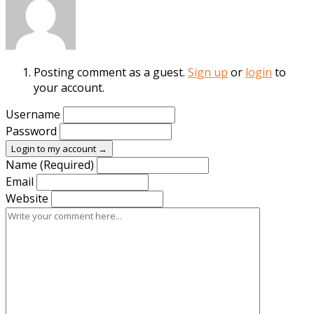
Posting comment as a guest.
Sign up
or
login
to
your account.
Username
Password
Login to my account →
Name (Required)
Email
Website