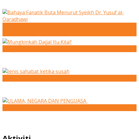
Bahaya Fanatik Buta Menurut Syeikh Dr. Yusuf al-
Qaradhawi
Mungkinkah Dajjal Itu Kita?
Jenis sahabat ketika susah
ULAMA, NEGARA DAN PENGUASA
Aktiviti