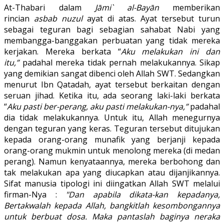
At-Thabari dalam
Jāmi` al-Bayān
memberikan
rincian
asbab nuzul
ayat di atas. Ayat tersebut turun
sebagai teguran bagi sebagian sahabat Nabi yang
membangga-banggakan perbuatan yang tidak mereka
kerjakan. Mereka berkata “
Aku melakukan ini dan
itu,”
padahal mereka tidak pernah melakukannya. Sikap
yang demikian sangat dibenci oleh Allah SWT. Sedangkan
menurut Ibn Qatadah, ayat tersebut berkaitan dengan
seruan jihad. Ketika itu, ada seorang laki-laki berkata
“
Aku pasti ber-perang, aku pasti melakukan-nya,”
padahal
dia tidak melakukannya. Untuk itu, Allah menegurnya
dengan teguran yang keras. Teguran tersebut ditujukan
kepada orang-orang munafik yang berjanji kepada
orang-orang mukmin untuk menolong mereka (di medan
perang). Namun kenyataannya, mereka berbohong dan
tak melakukan apa yang diucapkan atau dijanjikannya.
Sifat manusia tipologi ini diingatkan Allah SWT melalui
firman-Nya :
"Dan apabila dikata-kan kepadanya,
Bertakwalah kepada Allah, bangkitlah kesombongannya
untuk berbuat dosa. Maka pantaslah baginya neraka