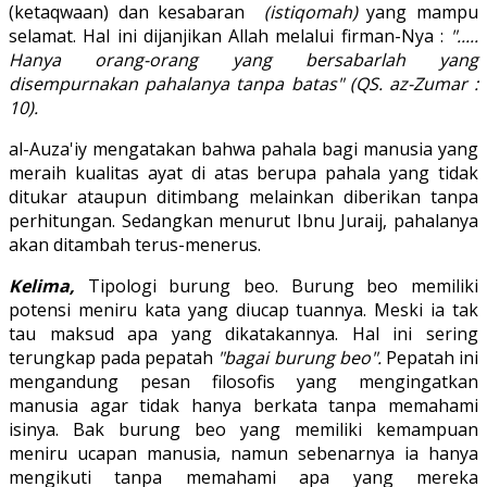
(ketaqwaan) dan kesabaran
(istiqomah)
yang mampu
selamat. Hal ini dijanjikan Allah melalui firman-Nya :
".....
Hanya orang-orang yang bersabarlah yang
disempurnakan pahalanya tanpa batas" (QS. az-Zumar :
10).
al-Auza'iy mengatakan bahwa pahala bagi manusia yang
meraih kualitas ayat di atas berupa pahala yang tidak
ditukar ataupun ditimbang melainkan diberikan tanpa
perhitungan. Sedangkan menurut Ibnu Juraij, pahalanya
akan ditambah terus-menerus.
Kelima,
Tipologi burung beo. Burung beo memiliki
potensi meniru kata yang diucap tuannya. Meski ia tak
tau maksud apa yang dikatakannya. Hal ini sering
terungkap pada pepatah
"bagai burung beo".
Pepatah ini
mengandung pesan filosofis yang mengingatkan
manusia agar tidak hanya berkata tanpa memahami
isinya. Bak burung beo yang memiliki kemampuan
meniru ucapan manusia, namun sebenarnya ia hanya
mengikuti tanpa memahami apa yang mereka