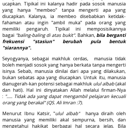
ucapkan. Tipikal ini kalanya hadir pada sosok manusia
yang hanya "membeo" tanpa mengerti apa yang
diucapkan. Kalanya, ia membeo disebabkan ketidak-
fahaman atau ingin "ambil muka" pada orang yang
memiliki pengaruh. Tipikal ini memposisikannya
bagai
"baling-baling di atas bukit".
Bahkan,
bila berganti
frekuensi "stasiun" berubah pula bentuk
"siarannya".
Seyogyanya, sebagai makhluk cerdas, manusia tidak
boleh menjadi sosok yang hanya berkata tanpa mengerti
isinya. Sebab, manusia dinilai dari apa yang dilakukan,
bukan sebatas apa yang diucapkan. Untuk itu, manusia
dianugerah-kan potensi sebagai makhluk
ulul albab
(akal
dan hati)
.
Hal ini dinyatakan Allah melalui firman-Nya
:
"..... Tidak ada yang dapat mengambil pelajaran kecuali
orang yang berakal" (QS. Ali Imran :7).
Menurut Ibnu Katsir, "
ulul albab"
hanya diraih oleh
manusia yang memiliki akal sempurna, bersih, dan
mengetahui hakikat berbagai hal secara jelas. Bila