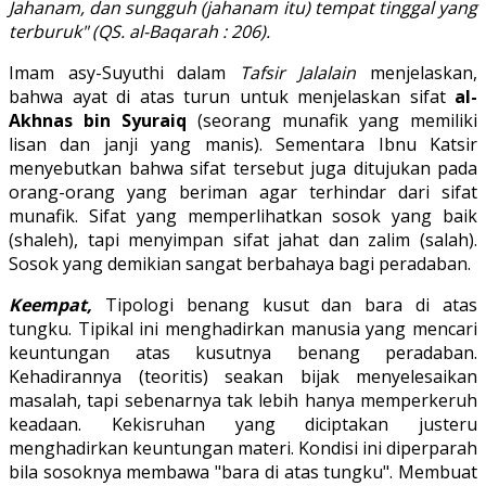
Jahanam, dan sungguh (jahanam itu) tempat tinggal yang
terburuk" (QS. al-Baqarah : 206).
Imam asy-Suyuthi dalam
Tafsir Jalalain
menjelaskan,
bahwa ayat di atas turun untuk menjelaskan sifat
al-
Akhnas bin Syuraiq
(seorang munafik yang memiliki
lisan dan janji yang manis). Sementara Ibnu Katsir
menyebutkan bahwa sifat tersebut juga ditujukan pada
orang-orang yang beriman agar terhindar dari sifat
munafik. Sifat yang memperlihatkan sosok yang baik
(shaleh), tapi menyimpan sifat jahat dan zalim (salah).
Sosok yang demikian sangat berbahaya bagi peradaban.
Keempat,
Tipologi benang kusut dan bara di atas
tungku. Tipikal ini menghadirkan manusia yang mencari
keuntungan atas kusutnya benang peradaban.
Kehadirannya (teoritis) seakan bijak menyelesaikan
masalah, tapi sebenarnya tak lebih hanya memperkeruh
keadaan. Kekisruhan yang diciptakan justeru
menghadirkan keuntungan materi. Kondisi ini diperparah
bila sosoknya membawa "bara di atas tungku". Membuat