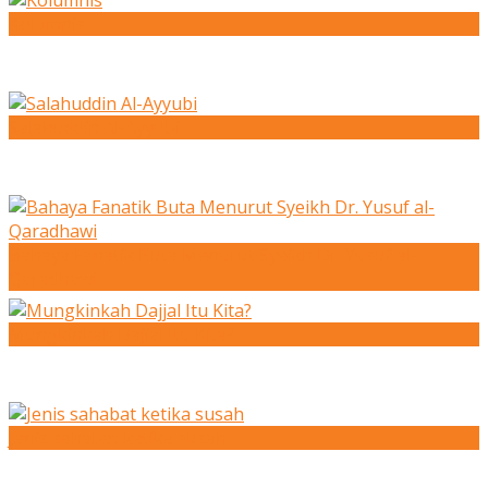
Kolumnis
Salahuddin Al-Ayyubi
Bahaya Fanatik Buta Menurut Syeikh Dr. Yusuf al-
Qaradhawi
Mungkinkah Dajjal Itu Kita?
Jenis sahabat ketika susah