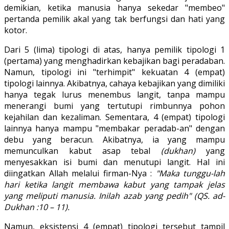
demikian, ketika manusia hanya sekedar "membeo"
pertanda pemilik akal yang tak berfungsi dan hati yang
kotor.
Dari 5 (lima) tipologi di atas, hanya pemilik tipologi 1
(pertama) yang menghadirkan kebajikan bagi peradaban.
Namun, tipologi ini "terhimpit" kekuatan 4 (empat)
tipologi lainnya. Akibatnya, cahaya kebajikan yang dimiliki
hanya tegak lurus menembus langit, tanpa mampu
menerangi bumi yang tertutupi rimbunnya pohon
kejahilan dan kezaliman. Sementara, 4 (empat) tipologi
lainnya hanya mampu "membakar peradab-an" dengan
debu yang beracun. Akibatnya, ia yang mampu
memunculkan kabut asap tebal
(dukhan)
yang
menyesakkan isi bumi dan menutupi langit. Hal ini
diingatkan Allah melalui firman-Nya :
"Maka tunggu-lah
hari ketika langit membawa kabut yang tampak jelas
yang meliputi manusia. Inilah azab yang pedih" (QS. ad-
Dukhan :10 – 11).
Namun, eksistensi 4 (empat) tipologi tersebut tampil