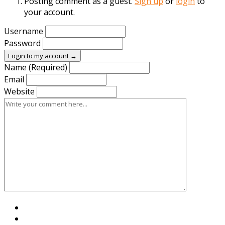
Posting comment as a guest.
Sign up
or
login
to
your account.
Username
Password
Login to my account →
Name (Required)
Email
Website