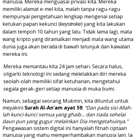
manusia. Mereka menguasai privasi kita. Mereka
memiliki alamat e-mel kita, malah tanpa ragu-ragu
mempunyai pengetahuan lengkap mengenai setiap
ketukan papan kekunci (
) yang kita lakukan
keystroke
dalam tempoh 10 tahun yang lalu. Tidak lama lagi, mata
wang kripto yang diramalkan menjadi mata wang utama
dunia juga
akan
berada
di
bawah
telunjuk dan kawalan
mereka ini.
Mereka memantau kita 24 jam sehari.
Secara
halus,
oligarki
teknologi
ini
sedang meletakkan diri mereka
seolah-olah memiliki
sifat
ketuhanan,
mengetahui
segala gerak-geri setiap manusia di muka bumi.
Namun, sebagai seorang Mukmin, kita dituntut untuk
meyakini
Surah Al-An'am ayat 59
;
"Dan pada sisi Allah-
lah kunci-kunci semua yang ghaib... dan tiada sehelai
daun pun yang gugur melainkan Dia mengetahuinya."
Pengawasan sistem digital ini hanyalah fitnah ciptaan
manusia yang mahu memperhambakan manusia lain. Ia