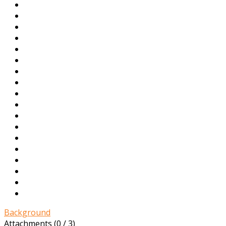
Background
Attachments (
0
/ 3)