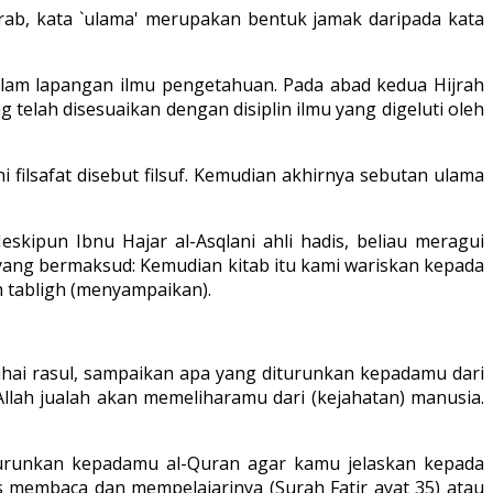
ab, kata `ulama' merupakan bentuk jamak daripada kata
lam lapangan ilmu pengetahuan. Pada abad kedua Hijrah
elah disesuaikan dengan disiplin ilmu yang digeluti oleh
ilsafat disebut filsuf. Kemudian akhirnya sebutan ulama
kipun Ibnu Hajar al-Asqlani ahli hadis, beliau meragui
2 yang bermaksud: Kemudian kitab itu kami wariskan kepada
h tabligh (menyampaikan).
Wahai rasul, sampaikan apa yang diturunkan kepadamu dari
lah jualah akan memeliharamu dari (kejahatan) manusia.
 turunkan kepadamu al-Quran agar kamu jelaskan kepada
s membaca dan mempelajarinya (Surah Fatir ayat 35) atau