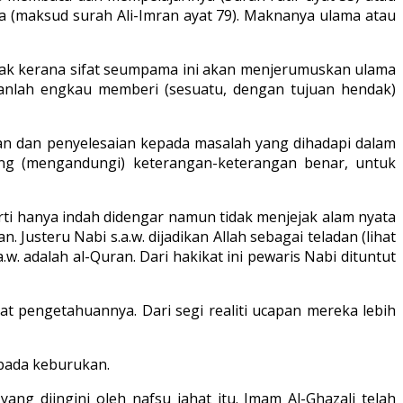
a (maksud surah Ali-Imran ayat 79). Maknanya ulama atau
yak kerana sifat seumpama ini akan menjerumuskan ulama
ganlah engkau memberi (sesuatu, dengan tujuan hendak)
san dan penyelesaian kepada masalah yang dihadapi dalam
yang (mengandungi) keterangan-keterangan benar, untuk
ti hanya indah didengar namun tidak menjejak alam nyata
 Justeru Nabi s.a.w. dijadikan Allah sebagai teladan (lihat
.w. adalah al-Quran. Dari hakikat ini pewaris Nabi dituntut
at pengetahuannya. Dari segi realiti ucapan mereka lebih
pada keburukan.
g diingini oleh nafsu jahat itu. Imam Al-Ghazali telah