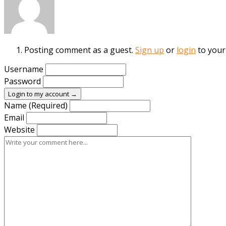
Posting comment as a guest.
Sign up
or
login
to your
Username
Password
Login to my account →
Name (Required)
Email
Website