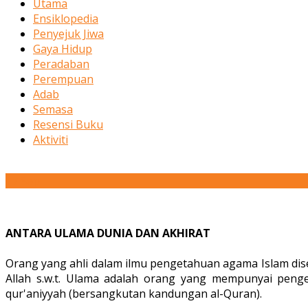
Utama
Ensiklopedia
Penyejuk Jiwa
Gaya Hidup
Peradaban
Perempuan
Adab
Semasa
Resensi Buku
Aktiviti
17
Sep
ANTARA ULAMA DUNIA DAN AKHIRAT
Orang yang ahli dalam ilmu pengetahuan agama Islam dise
Allah s.w.t. Ulama adalah orang yang mempunyai penget
qur'aniyyah (bersangkutan kandungan al-Quran).