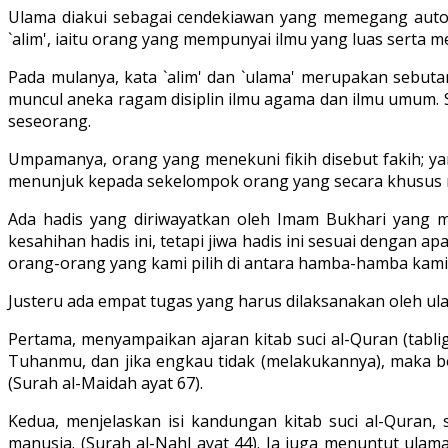
Ulama diakui sebagai cendekiawan yang memegang autor
`alim', iaitu orang yang mempunyai ilmu yang luas serta 
Pada mulanya, kata `alim' dan `ulama' merupakan sebu
muncul aneka ragam disiplin ilmu agama dan ilmu umum. S
seseorang.
Umpamanya, orang yang menekuni fikih disebut fakih; yan
menunjuk kepada sekelompok orang yang secara khusus
Ada hadis yang diriwayatkan oleh Imam Bukhari yang me
kesahihan hadis ini, tetapi jiwa hadis ini sesuai dengan
orang-orang yang kami pilih di antara hamba-hamba kami..
Justeru ada empat tugas yang harus dilaksanakan oleh u
Pertama, menyampaikan ajaran kitab suci al-Quran (tabli
Tuhanmu, dan jika engkau tidak (melakukannya), maka b
(Surah al-Maidah ayat 67).
Kedua, menjelaskan isi kandungan kitab suci al-Quran
manusia. (Surah al-Nahl ayat 44). Ia juga menuntut ulam