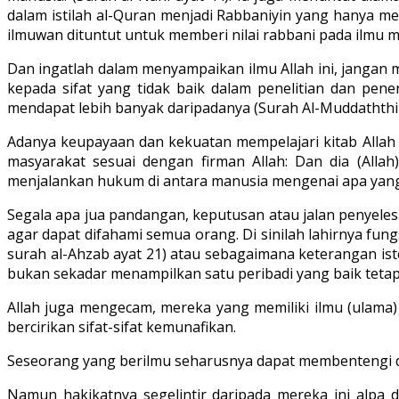
dalam istilah al-Quran menjadi Rabbaniyin yang hanya m
ilmuwan dituntut untuk memberi nilai rabbani pada ilmu m
Dan ingatlah dalam menyampaikan ilmu Allah ini, janga
kepada sifat yang tidak baik dalam penelitian dan pe
mendapat lebih banyak daripadanya (Surah Al-Muddaththir
Adanya keupayaan dan kekuatan mempelajari kitab Allah 
masyarakat sesuai dengan firman Allah: Dan dia (Alla
menjalankan hukum di antara manusia mengenai apa yang m
Segala apa jua pandangan, keputusan atau jalan penyeles
agar dapat difahami semua orang. Di sinilah lahirnya fungs
surah al-Ahzab ayat 21) atau sebagaimana keterangan isteri
bukan sekadar menampilkan satu peribadi yang baik tetapi
Allah juga mengecam, mereka yang memiliki ilmu (ulama) 
bercirikan sifat-sifat kemunafikan.
Seseorang yang berilmu seharusnya dapat membentengi d
Namun hakikatnya segelintir daripada mereka ini alpa 