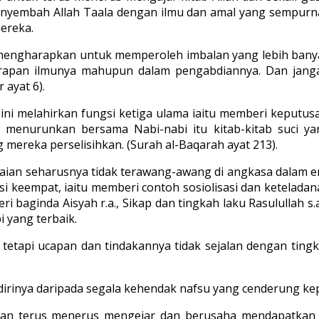
enyembah Allah Taala dengan ilmu dan amal yang sempurn
ereka.
n mengharapkan untuk memperoleh imbalan yang lebih ban
nerapan ilmunya mahupun dalam pengabdiannya. Dan jan
 ayat 6).
ini melahirkan fungsi ketiga ulama iaitu memberi keputu
h) menurunkan bersama Nabi-nabi itu kitab-kitab suci 
ereka perselisihkan. (Surah al-Baqarah ayat 213).
aian seharusnya tidak terawang-awang di angkasa dalam er
i keempat, iaitu memberi contoh sosiolisasi dan keteladanan.
 baginda Aisyah r.a., Sikap dan tingkah laku Rasulullah s.a
 yang terbaik.
tetapi ucapan dan tindakannya tidak sejalan dengan tingk
irinya daripada segala kehendak nafsu yang cenderung ke
dan terus menerus mengejar dan berusaha mendapatkan yan