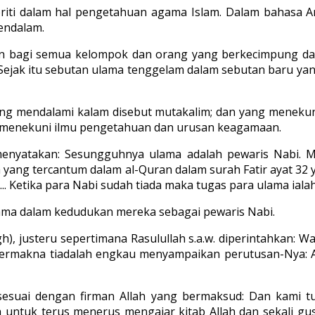
iti dalam hal pengetahuan agama Islam. Dalam bahasa Ar
mendalam.
tan bagi semua kelompok dan orang yang berkecimpung da
ejak itu sebutan ulama tenggelam dalam sebutan baru yang t
g mendalami kalam disebut mutakalim; dan yang menekuni f
 menekuni ilmu pengetahuan dan urusan keagamaan.
nyatakan: Sesungguhnya ulama adalah pewaris Nabi. Mes
 apa yang tercantum dalam al-Quran dalam surah Fatir ayat 3
. Ketika para Nabi sudah tiada maka tugas para ulama iala
lama dalam kedudukan mereka sebagai pewaris Nabi.
gh), justeru sepertimana Rasulullah s.a.w. diperintahkan: 
ermakna tiadalah engkau menyampaikan perutusan-Nya: Al
, sesuai dengan firman Allah yang bermaksud: Dan kami
a untuk terus menerus mengajar kitab Allah dan sekali gu