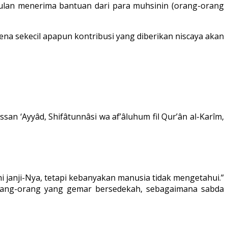
p bulan menerima bantuan dari para muhsinin (orang-orang
ena sekecil apapun kontribusi yang diberikan niscaya akan
an ‘Ayyâd, Shifâtunnâsi wa af’âluhum fil Qur’ân al-Karîm,
ahi janji-Nya, tetapi kebanyakan manusia tidak mengetahui.”
 orang-orang yang gemar bersedekah, sebagaimana sabda