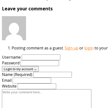
Leave your comments
Posting comment as a guest.
Sign up
or
login
to your
Username
Password
Login to my account →
Name (Required)
Email
Website