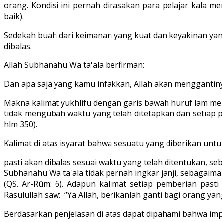
orang. Kondisi ini pernah dirasakan para pelajar kala m
baik).
Sedekah buah dari keimanan yang kuat dan keyakinan yang 
dibalas.
Allah Subhanahu Wa ta'ala berfirman:
Dan apa saja yang kamu infakkan, Allah akan menggantinya,
Makna kalimat yukhlifu dengan garis bawah huruf lam memi
tidak mengubah waktu yang telah ditetapkan dan setiap pe
hlm 350).
Kalimat di atas isyarat bahwa sesuatu yang diberikan unt
pasti akan dibalas sesuai waktu yang telah ditentukan, se
Subhanahu Wa ta'ala tidak pernah ingkar janji, sebagaimana
(QS. Ar-Rûm: 6). Adapun kalimat setiap pemberian pas
Rasulullah saw: “Ya Allah, berikanlah ganti bagi orang yan
Berdasarkan penjelasan di atas dapat dipahami bahwa imp