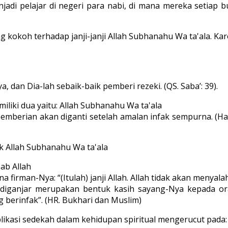
enjadi pelajar di negeri para nabi, di mana mereka setia
kokoh terhadap janji-janji Allah Subhanahu Wa ta'ala. Kar
 dan Dia-lah sebaik-baik pemberi rezeki. (QS. Saba’: 39).
liki dua yaitu: Allah Subhanahu Wa ta'ala
mberian akan diganti setelah amalan infak sempurna. (Hass
uk Allah Subhanahu Wa ta'ala
bab Allah
 firman-Nya: “(Itulah) janji Allah. Allah tidak akan menyal
ti diganjar merupakan bentuk kasih sayang-Nya kepada
g berinfak”. (HR. Bukhari dan Muslim)
likasi sedekah dalam kehidupan spiritual mengerucut pada: