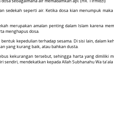
dosa sebagaimana air memadamkan api. (HR. Tirmidzi)
dan sedekah seperti air. Ketika dosa kian menumpuk ma
ekah merupakan amalan penting dalam Islam karena memili
rta menghapus dosa.
 bentuk kepedulian terhadap sesama. Di sisi lain, dalam 
apan yang kurang baik, atau bahkan dusta.
bus kekurangan tersebut, sehingga harta yang dimiliki m
iri sendiri, mendekatkan kepada Allah Subhanahu Wa ta'al