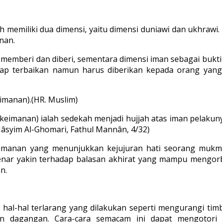
memiliki dua dimensi, yaitu dimensi duniawi dan ukhrawi. A
nan.
memberi dan diberi, sementara dimensi iman sebagai bukti 
ap terbaikan namun harus diberikan kepada orang yang 
eimanan).(HR. Muslim)
keimanan) ialah sedekah menjadi hujjah atas iman pelaku
 Hâsyim Al-Ghomari, Fathul Mannân, 4/32)
manan yang menunjukkan kejujuran hati seorang mukmin 
ar yakin terhadap balasan akhirat yang mampu mengorba
n.
al-hal terlarang yang dilakukan seperti mengurangi timba
dagangan. Cara-cara semacam ini dapat mengotori h