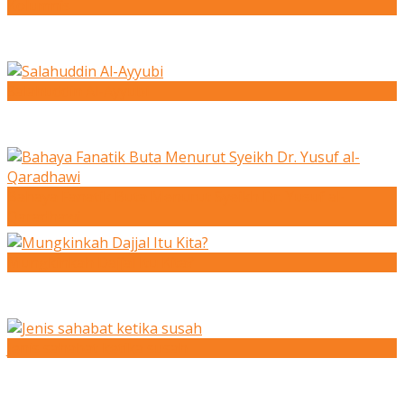
Kolumnis
Salahuddin Al-Ayyubi
Bahaya Fanatik Buta Menurut Syeikh Dr. Yusuf al-
Qaradhawi
Mungkinkah Dajjal Itu Kita?
Jenis sahabat ketika susah