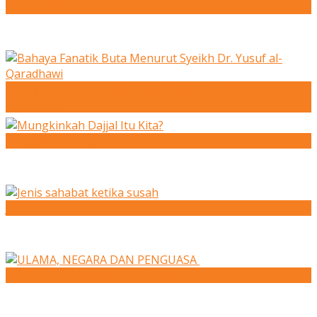
Salahuddin Al-Ayyubi
Bahaya Fanatik Buta Menurut Syeikh Dr. Yusuf al-
Qaradhawi
Mungkinkah Dajjal Itu Kita?
Jenis sahabat ketika susah
ULAMA, NEGARA DAN PENGUASA