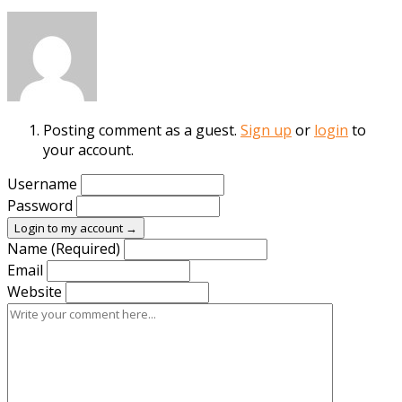
Posting comment as a guest.
Sign up
or
login
to
your account.
Username
Password
Login to my account →
Name (Required)
Email
Website