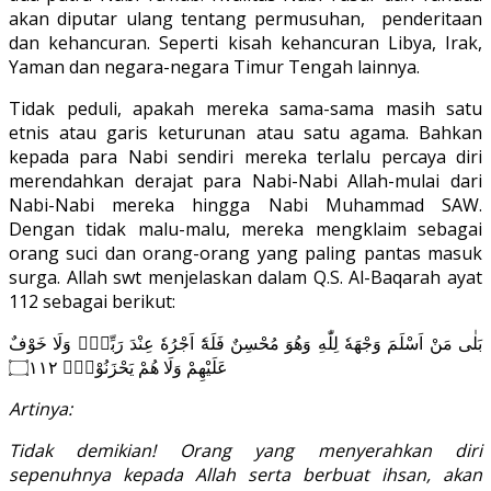
akan diputar ulang tentang permusuhan, penderitaan
dan kehancuran. Seperti kisah kehancuran Libya, Irak,
Yaman dan negara-negara Timur Tengah lainnya.
Tidak peduli, apakah mereka sama-sama masih satu
etnis atau garis keturunan atau satu agama. Bahkan
kepada para Nabi sendiri mereka terlalu percaya diri
merendahkan derajat para Nabi-Nabi Allah-mulai dari
Nabi-Nabi mereka hingga Nabi Muhammad SAW.
Dengan tidak malu-malu, mereka mengklaim sebagai
orang suci dan orang-orang yang paling pantas masuk
surga. Allah swt menjelaskan dalam Q.S. Al-Baqarah ayat
112 sebagai berikut:
بَلٰى مَنْ اَسْلَمَ وَجْهَهٗ لِلّٰهِ وَهُوَ مُحْسِنٌ فَلَهٗٓ اَجْرُهٗ عِنْدَ رَبِّهٖۖ وَلَا خَوْفٌ
عَلَيْهِمْ وَلَا هُمْ يَحْزَنُوْنَࣖ ۝١١٢
Artinya:
Tidak demikian! Orang yang menyerahkan diri
sepenuhnya kepada Allah serta berbuat ihsan, akan