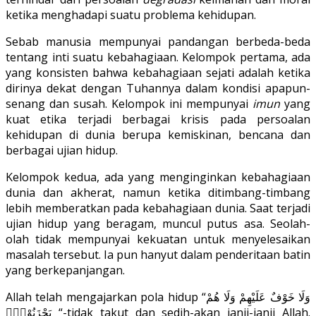
ketika menghadapi suatu problema kehidupan.
Sebab manusia mempunyai pandangan berbeda-beda
tentang inti suatu kebahagiaan. Kelompok pertama, ada
yang konsisten bahwa kebahagiaan sejati adalah ketika
dirinya dekat dengan Tuhannya dalam kondisi apapun-
senang dan susah. Kelompok ini mempunyai
imun
yang
kuat etika terjadi berbagai krisis pada persoalan
kehidupan di dunia berupa kemiskinan, bencana dan
berbagai ujian hidup.
Kelompok kedua, ada yang menginginkan kebahagiaan
dunia dan akherat, namun ketika ditimbang-timbang
lebih memberatkan pada kebahagiaan dunia. Saat terjadi
ujian hidup yang beragam, muncul putus asa. Seolah-
olah tidak mempunyai kekuatan untuk menyelesaikan
masalah tersebut. Ia pun hanyut dalam penderitaan batin
yang berkepanjangan.
Allah telah mengajarkan pola hidup “وَلَا خَوْفٌ عَلَيْهِمْ وَلَا هُمْ
يَحْزَنُوْنَࣖ “-tidak takut dan sedih-akan janji-janji Allah.