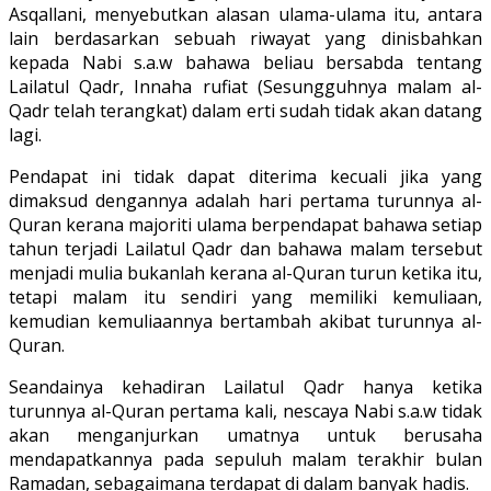
Asqallani, menyebutkan alasan ulama-ulama itu, antara
lain berdasarkan sebuah riwayat yang dinisbahkan
kepada Nabi s.a.w bahawa beliau bersabda tentang
Lailatul Qadr, Innaha rufiat (Sesungguhnya malam al-
Qadr telah terangkat) dalam erti sudah tidak akan datang
lagi.
Pendapat ini tidak dapat diterima kecuali jika yang
dimaksud dengannya adalah hari pertama turunnya al-
Quran kerana majoriti ulama berpendapat bahawa setiap
tahun terjadi Lailatul Qadr dan bahawa malam tersebut
menjadi mulia bukanlah kerana al-Quran turun ketika itu,
tetapi malam itu sendiri yang memiliki kemuliaan,
kemudian kemuliaannya bertambah akibat turunnya al-
Quran.
Seandainya kehadiran Lailatul Qadr hanya ketika
turunnya al-Quran pertama kali, nescaya Nabi s.a.w tidak
akan menganjurkan umatnya untuk berusaha
mendapatkannya pada sepuluh malam terakhir bulan
Ramadan, sebagaimana terdapat di dalam banyak hadis.