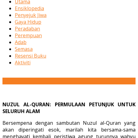
Utama
Ensiklopedia
Penyejuk Jiwa
Gaya Hidup
Peradaban
Perempuan
Adab
Semasa
Resensi Buku
Aktiviti
06
Mar
NUZUL AL-QURAN: PERMULAAN PETUNJUK UNTUK
SELURUH ALAM
Bersempena dengan sambutan Nuzul al-Quran yang
akan diperingati esok, marilah kita bersama-sama
menghayati kembali peristiwa agung turunnya wahyu