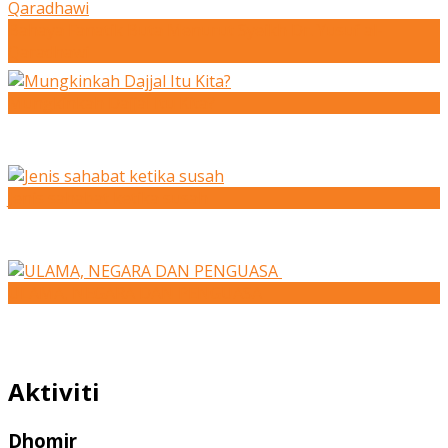
Bahaya Fanatik Buta Menurut Syeikh Dr. Yusuf al-
Qaradhawi
Mungkinkah Dajjal Itu Kita?
Jenis sahabat ketika susah
ULAMA, NEGARA DAN PENGUASA
Aktiviti
Dhomir