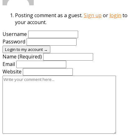
Posting comment as a guest.
Sign up
or
login
to
your account.
Username
Password
Login to my account →
Name (Required)
Email
Website