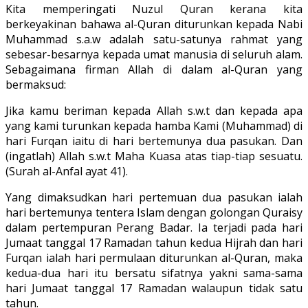
Kita memperingati Nuzul Quran kerana kita
berkeyakinan bahawa al-Quran diturunkan kepada Nabi
Muhammad s.a.w adalah satu-satunya rahmat yang
sebesar-besarnya kepada umat manusia di seluruh alam.
Sebagaimana firman Allah di dalam al-Quran yang
bermaksud:
Jika kamu beriman kepada Allah s.w.t dan kepada apa
yang kami turunkan kepada hamba Kami (Muhammad) di
hari Furqan iaitu di hari bertemunya dua pasukan. Dan
(ingatlah) Allah s.w.t Maha Kuasa atas tiap-tiap sesuatu.
(Surah al-Anfal ayat 41).
Yang dimaksudkan hari pertemuan dua pasukan ialah
hari bertemunya tentera Islam dengan golongan Quraisy
dalam pertempuran Perang Badar. Ia terjadi pada hari
Jumaat tanggal 17 Ramadan tahun kedua Hijrah dan hari
Furqan ialah hari permulaan diturunkan al-Quran, maka
kedua-dua hari itu bersatu sifatnya yakni sama-sama
hari Jumaat tanggal 17 Ramadan walaupun tidak satu
tahun.