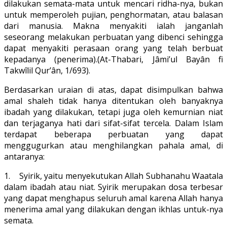
dilakukan semata-mata untuk mencari ridha-nya, bukan
untuk memperoleh pujian, penghormatan, atau balasan
dari manusia. Makna menyakiti ialah janganlah
seseorang melakukan perbuatan yang dibenci sehingga
dapat menyakiti perasaan orang yang telah berbuat
kepadanya (penerima).(At-Thabari, Jâmi’ul Bayân fi
Takwîlil Qur’ân, 1/693).
Berdasarkan uraian di atas, dapat disimpulkan bahwa
amal shaleh tidak hanya ditentukan oleh banyaknya
ibadah yang dilakukan, tetapi juga oleh kemurnian niat
dan terjaganya hati dari sifat-sifat tercela. Dalam Islam
terdapat beberapa perbuatan yang dapat
menggugurkan atau menghilangkan pahala amal, di
antaranya:
1. Syirik, yaitu menyekutukan Allah Subhanahu Waatala
dalam ibadah atau niat. Syirik merupakan dosa terbesar
yang dapat menghapus seluruh amal karena Allah hanya
menerima amal yang dilakukan dengan ikhlas untuk-nya
semata.