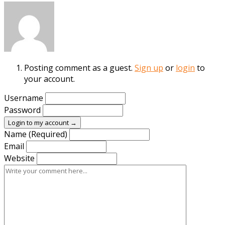
Posting comment as a guest.
Sign up
or
login
to
your account.
Username
Password
Login to my account →
Name (Required)
Email
Website