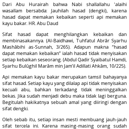
Dari Abu Hurairah bahwa Nabi shallallahu 'alaihi
wasallam bersabda: Jauhilah hasad (dengki), karena
hasad dapat memakan kebaikan seperti api memakan
kayu bakar. HR. Abu Daud
Sifat hasad dapat menghilangkan kebaikan dan
membinasakannya. (Al-Baidhawi, Tuhfatul Abrâr Syarhu
Mashâbihi as-Sunnah, 3/265). Adapun makna “hasad
dapat memakan kebaikan” ialah hasad tidak menyisakan
setiap kebaikan seseorang. (Abdul Qadir Syaibatul Hamdi,
Syarhu Bulûghil Marâm min Jam’il Adillati Ahkâm, 10/225).
Api memakan kayu bakar merupakan tamsil bahayanya
sifat hasad. Setiap kayu yang dilalap api tidak menyisakan
kecuali abu, bahkan terkadang tidak meninggalkan
bekas. Jika sudah menjadi debu maka tidak lagi berguna.
Begitulah hakikatnya sebuah amal yang diiringi dengan
sifat dengki.
Oleh sebab itu, setiap insan mesti membuang jauh-jauh
sifat tercela ini. Karena masing-masing orang sudah