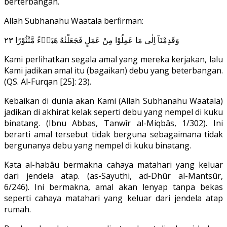
berterbangan.
Allah Subhanahu Waatala berfirman:
وَقَدِمْنَآ اِلٰى مَا عَمِلُوْا مِنْ عَمَلٍ فَجَعَلْنٰهُ هَبَاۤءً مَّنْثُوْرًا ٢٣
Kami perlihatkan segala amal yang mereka kerjakan, lalu
Kami jadikan amal itu (bagaikan) debu yang beterbangan.
(QS. Al-Furqan [25]: 23).
Kebaikan di dunia akan Kami (Allah Subhanahu Waatala)
jadikan di akhirat kelak seperti debu yang nempel di kuku
binatang. (Ibnu Abbas, Tanwîr al-Miqbâs, 1/302). Ini
berarti amal tersebut tidak berguna sebagaimana tidak
bergunanya debu yang nempel di kuku binatang.
Kata al-habâu bermakna cahaya matahari yang keluar
dari jendela atap. (as-Sayuthi, ad-Dhûr al-Mantsûr,
6/246). Ini bermakna, amal akan lenyap tanpa bekas
seperti cahaya matahari yang keluar dari jendela atap
rumah.