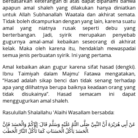
Berdasarkan keterangan di atas dapat dipahami bahwa
apapun amal shaleh yang dilakukan hanya diniatkan
untuk Allah Subhanallah Waatala dan akhirat semata.
Tidak boleh dicampurkan dengan yang lain, karena suatu
amal yang niatnya rusak seperti debu yang
berterbangan. Jadi, syirik merupakan penyebab
gugurnya amal-amal kebaikan seseorang di akhirat
kelak. Maka oleh karena itu, hendaklah mewaspadai
semua jenis perbuatan syirik. Ini yang pertama.
Amal kebaikan akan gugur karena sifat hasad (dengki).
Ibnu Taimiyah dalam Majmu' Fatawa mengatakan,
“Hasad adalah sikap benci dan tidak senang terhadap
apa yang dilihatnya berupa baiknya keadaan orang yang
tidak disukainya”. Hasad semacam ini dapat
menggugurkan amal shaleh.
Rasulullah Shalallahu 'Alaihi Wasallam bersabda:
عَنْ أَبِي هُرَيْرَةَ أَنَّ النَّبِيَّ صَلَّى اللّٰهُ عَلَيْهِ وَسَلَّمَ قَالَ: إِيَّاكُمْ وَالْحَسَدَ فَإِنَّ
الْحَسَدَ يَأْكُلُ الْحَسَنَاتِ كَمَا تَأْكُلُ النَّارُ الْحَطَبَ.