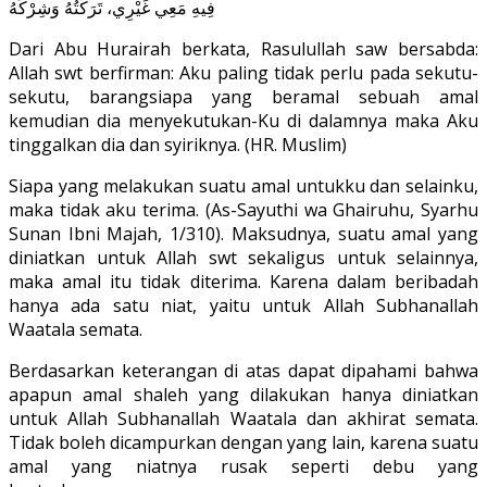
فِيهِ مَعِي غَيْرِي، تَرَكْتُهُ وَشِرْكَهُ
Dari Abu Hurairah berkata, Rasulullah saw bersabda:
Allah swt berfirman: Aku paling tidak perlu pada sekutu-
sekutu, barangsiapa yang beramal sebuah amal
kemudian dia menyekutukan-Ku di dalamnya maka Aku
tinggalkan dia dan syiriknya. (HR. Muslim)
Siapa yang melakukan suatu amal untukku dan selainku,
maka tidak aku terima. (As-Sayuthi wa Ghairuhu, Syarhu
Sunan Ibni Majah, 1/310). Maksudnya, suatu amal yang
diniatkan untuk Allah swt sekaligus untuk selainnya,
maka amal itu tidak diterima. Karena dalam beribadah
hanya ada satu niat, yaitu untuk Allah Subhanallah
Waatala semata.
Berdasarkan keterangan di atas dapat dipahami bahwa
apapun amal shaleh yang dilakukan hanya diniatkan
untuk Allah Subhanallah Waatala dan akhirat semata.
Tidak boleh dicampurkan dengan yang lain, karena suatu
amal yang niatnya rusak seperti debu yang