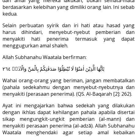
dan amal yang mereka lakukan, bukan semata-mata
berdasarkan kelebihan yang dimiliki orang lain. Ini sebab
kedua.
Selain perbuatan syirik dan iri hati atau hasad yang
harus dihindari, menyebut-nyebut pemberian dan
menyakiti hati penerima termasuk yang dapat
menggugurkan amal shaleh.
Allah Subhanahu Waatala berfirman:
يٰٓاَيُّهَا الَّذِيْنَ اٰمَنُوْا لَا تُبْطِلُوْا صَدَقٰتِكُمْ بِالْمَنِّ وَالْاَذٰىۙ ٢٦٤
Wahai orang-orang yang beriman, jangan membatalkan
(pahala sedekahmu dengan menyebut-nyebutnya dan
menyakiti (perasaan penerima). (QS. Al-Baqarah [2]: 262).
Ayat ini mengajarkan bahwa sedekah yang dilakukan
dengan ikhlas dapat kehilangan pahala apabila disertai
sikap mengungkit-ungkit pemberian (al-mann) dan
menyakiti perasaan penerima (al-adzā). Allah Subhanahu
Waatala menghendaki agar setiap amal kebaikan