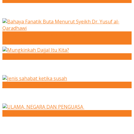
Bahaya Fanatik Buta Menurut Syeikh Dr. Yusuf al-
Qaradhawi
Mungkinkah Dajjal Itu Kita?
Jenis sahabat ketika susah
ULAMA, NEGARA DAN PENGUASA