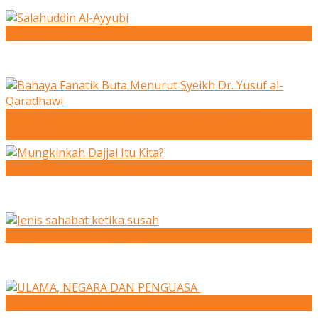
Salahuddin Al-Ayyubi
Bahaya Fanatik Buta Menurut Syeikh Dr. Yusuf al-
Qaradhawi
Mungkinkah Dajjal Itu Kita?
Jenis sahabat ketika susah
ULAMA, NEGARA DAN PENGUASA