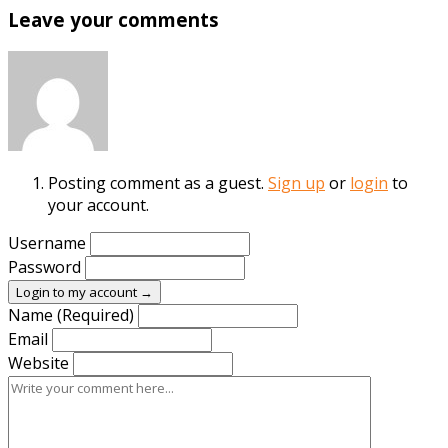
Leave your comments
Posting comment as a guest.
Sign up
or
login
to
your account.
Username
Password
Login to my account →
Name (Required)
Email
Website