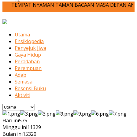
TEMPAT NYAMAN TAMAN BACAAN MASA DEPAN ANDA-JOM KITA ME
Utama
Ensiklopedia
Penyejuk Jiwa
Gaya Hidup
Peradaban
Perempuan
Adab
Semasa
Resensi Buku
Aktiviti
Hari ini
575
Minggu ini
11329
Bulan ini
15320