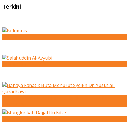
Terkini
Kolumnis
Salahuddin Al-Ayyubi
Bahaya Fanatik Buta Menurut Syeikh Dr. Yusuf al-
Qaradhawi
Mungkinkah Dajjal Itu Kita?