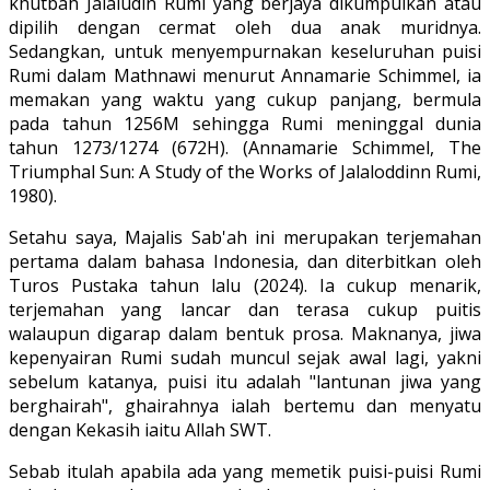
khutbah Jalaludin Rumi yang berjaya dikumpulkan atau
dipilih dengan cermat oleh dua anak muridnya.
Sedangkan, untuk menyempurnakan keseluruhan puisi
Rumi dalam Mathnawi menurut Annamarie Schimmel, ia
memakan yang waktu yang cukup panjang, bermula
pada tahun 1256M sehingga Rumi meninggal dunia
tahun 1273/1274 (672H). (Annamarie Schimmel, The
Triumphal Sun: A Study of the Works of Jalaloddinn Rumi,
1980).
Setahu saya, Majalis Sab'ah ini merupakan terjemahan
pertama dalam bahasa Indonesia, dan diterbitkan oleh
Turos Pustaka tahun lalu (2024). Ia cukup menarik,
terjemahan yang lancar dan terasa cukup puitis
walaupun digarap dalam bentuk prosa. Maknanya, jiwa
kepenyairan Rumi sudah muncul sejak awal lagi, yakni
sebelum katanya, puisi itu adalah "lantunan jiwa yang
berghairah", ghairahnya ialah bertemu dan menyatu
dengan Kekasih iaitu Allah SWT.
Sebab itulah apabila ada yang memetik puisi-puisi Rumi