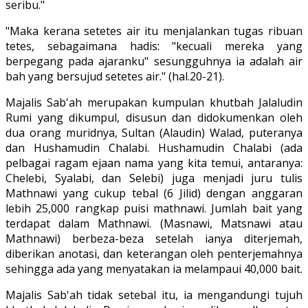
seribu."
"Maka kerana setetes air itu menjalankan tugas ribuan
tetes, sebagaimana hadis: "kecuali mereka yang
berpegang pada ajaranku" sesungguhnya ia adalah air
bah yang bersujud setetes air." (hal.20-21).
Majalis Sab'ah merupakan kumpulan khutbah Jalaludin
Rumi yang dikumpul, disusun dan didokumenkan oleh
dua orang muridnya, Sultan (Alaudin) Walad, puteranya
dan Hushamudin Chalabi. Hushamudin Chalabi (ada
pelbagai ragam ejaan nama yang kita temui, antaranya:
Chelebi, Syalabi, dan Selebi) juga menjadi juru tulis
Mathnawi yang cukup tebal (6 Jilid) dengan anggaran
lebih 25,000 rangkap puisi mathnawi. Jumlah bait yang
terdapat dalam Mathnawi. (Masnawi, Matsnawi atau
Mathnawi) berbeza-beza setelah ianya diterjemah,
diberikan anotasi, dan keterangan oleh penterjemahnya
sehingga ada yang menyatakan ia melampaui 40,000 bait.
Majalis Sab'ah tidak setebal itu, ia mengandungi tujuh