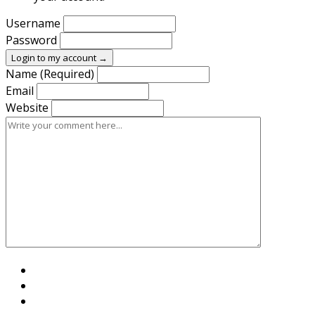
Username
Password
Login to my account →
Name (Required)
Email
Website