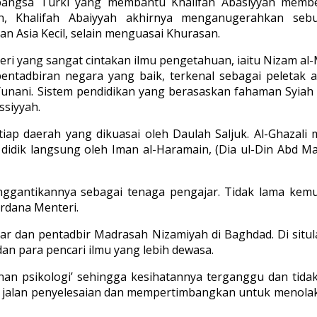
angsa Turki yang membantu Khalifah Abasiyyah memben
 Khalifah Abaiyyah akhirnya menganugerahkan sebua
 Asia Kecil, selain menguasai Khurasan.
i yang sangat cintakan ilmu pengetahuan, iaitu Nizam al-Mu
 pentadbiran negara yang baik, terkenal sebagai peletak
unani. Sistem pendidikan yang berasaskan fahaman Syiah
siyyah.
iap daerah yang dikuasai oleh Daulah Saljuk. Al-Ghazal
didik langsung oleh Iman al-Haramain, (Dia ul-Din Abd Mal
nggantikannya sebagai tenaga pengajar. Tidak lama kemu
erdana Menteri.
ajar dan pentadbir Madrasah Nizamiyah di Baghdad. Di situl
dan para pencari ilmu yang lebih dewasa.
anan psikologi’ sehingga kesihatannya terganggu dan ti
cari jalan penyelesaian dan mempertimbangkan untuk menol