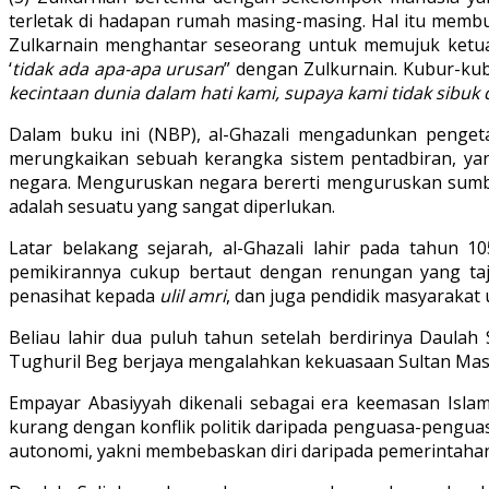
terletak di hadapan rumah masing-masing. Hal itu mem
Zulkarnain menghantar seseorang untuk memujuk ketua 
‘
tidak ada apa-apa urusan
” dengan Zulkurnain. Kubur-kubu
kecintaan dunia dalam hati kami, supaya kami tidak sibuk
Dalam buku ini (NBP), al-Ghazali mengadunkan pengeta
merungkaikan sebuah kerangka sistem pentadbiran, yang
negara. Menguruskan negara bererti menguruskan sumbe
adalah sesuatu yang sangat diperlukan.
Latar belakang sejarah, al-Ghazali lahir pada tahun 1
pemikirannya cukup bertaut dengan renungan yang taj
penasihat kepada
ulil amri
, dan juga pendidik masyarakat
Beliau lahir dua puluh tahun setelah berdirinya Daulah
Tughuril Beg berjaya mengalahkan kekuasaan Sultan Mas’
Empayar Abasiyyah dikenali sebagai era keemasan Islam
kurang dengan konflik politik daripada penguasa-penguas
autonomi, yakni membebaskan diri daripada pemerintahan