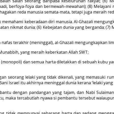
 adalah salah seorang daripada keseluruhan rakyat; (6) 
adi, berfoya-foya dan bermewah-mewahan); (8) Melayani 
ahagakan reda manusia semata-mata, tetapi juga meraih red
k memahami keberadaan diri manusia. Al-Ghazali mengungkapkan
ejatan nikmat dunia; (6) Kebejatan dunia yang berganda; (7) M
 nafas terakhir (meninggal), al-Ghazali mengungkapkan lima
 Munabbih, yang meraih keberkatan Allah SWT;
nopoli) dan semua harta diletakkan di sebuah kubu yang t
gan seorang lelaki yang tidak dikenali, yang memasuki r
Bani Israel itu akhirnya meninggal dunia kerana ‘lelaki yan
embantu dengan pandangan yang tajam, dan Nabi Sulaima
tu, maka tercabutlah nyawa si pembantu tersebut walaupun t
ng tidak mempunyai sebarang harta dan sedang menggal