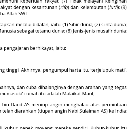
Memenuhi keperluan rakyat; (7) Tidak melayani keinginan
rakyat dengan kesantunan (
rifq
) dan kelembutan (
lutfi
); (9)
ha Allah SWT.
 melalui bidalan, iaitu: (1) Sihir dunia; (2) Cinta dunia;
anusia sebagai tetamu dunia; (8) Jenis-jenis musafir dunia;
 pengajaran berhikayat, iaitu:
inggi. Akhirnya, pengumpul harta itu, ‘terjelupuk mati’,
umahnya, dan cuba dihalanginya dengan arahan yang tegas
g memasuki’ rumah itu adalah Malaikat Maut;
n bin Daud AS meniup angin menghalau atas permintaan
elah diarahkan (tiupan angin Nabi Sulaiman AS) ke India;
i kubur nenek moyang mereka sendiri. Kubur-kubur itu