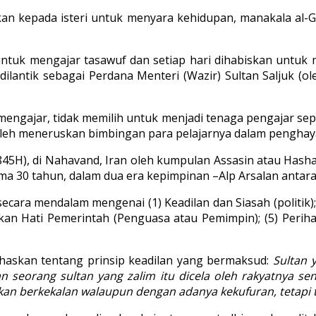
ikan kepada isteri untuk menyara kehidupan, manakala al-
tuk mengajar tasawuf dan setiap hari dihabiskan untuk me
ilantik sebagai Perdana Menteri (Wazir) Sultan Saljuk (o
mengajar, tidak memilih untuk menjadi tenaga pengajar se
boleh meneruskan bimbingan para pelajarnya dalam penghaya
5H), di Nahavand, Iran oleh kumpulan Assasin atau Hashas
30 tahun, dalam dua era kepimpinan –Alp Arsalan antara 4
ara mendalam mengenai (1) Keadilan dan Siasah (politik); 
an Hati Pemerintah (Penguasa atau Pemimpin); (5) Perihal
haskan tentang prinsip keadilan yang bermaksud:
Sultan 
seorang sultan yang zalim itu dicela oleh rakyatnya send
kan berkekalan walaupun dengan adanya kekufuran, tetapi 