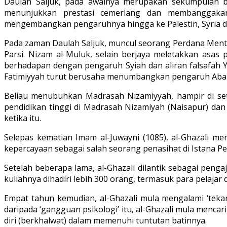
Daulah Saljuk, pada awalnya merupakan sekumpulan b
menunjukkan prestasi cemerlang dan membanggakan,
mengembangkan pengaruhnya hingga ke Palestin, Syria dan
Pada zaman Daulah Saljuk, muncul seorang Perdana Menter
Parsi. Nizam al-Muluk, selain berjaya meletakkan asas
berhadapan dengan pengaruh Syiah dan aliran falsafah Y
Fatimiyyah turut berusaha menumbangkan pengaruh Abas
Beliau menubuhkan Madrasah Nizamiyyah, hampir di set
pendidikan tinggi di Madrasah Nizamiyah (Naisapur) dan 
ketika itu.
Selepas kematian Imam al-Juwayni (1085), al-Ghazali me
kepercayaan sebagai salah seorang penasihat di Istana P
Setelah beberapa lama, al-Ghazali dilantik sebagai peng
kuliahnya dihadiri lebih 300 orang, termasuk para pelajar 
Empat tahun kemudian, al-Ghazali mula mengalami ‘tek
daripada ‘gangguan psikologi’ itu, al-Ghazali mula men
diri (berkhalwat) dalam memenuhi tuntutan batinnya.