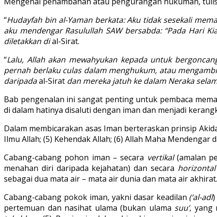
Mengenai penambahan atau pengurangan hukuman, tulis a
“
Hudayfah bin al-Yaman berkata: Aku tidak sesekali mema
aku mendengar Rasulullah SAW bersabda: “Pada Hari Ki
diletakkan di
al-Sirat.
“
Lalu, Allah akan mewahyukan kepada untuk bergoncang
pernah berlaku culas dalam menghukum, atau mengambil
daripada
al-Sirat
dan mereka jatuh ke dalam Neraka selama
Bab pengenalan ini sangat penting untuk pembaca memah
di dalam hatinya disaluti dengan iman dan menjadi ker
Dalam membicarakan asas Iman berteraskan prinsip Akidah, 
Ilmu Allah; (5) Kehendak Allah; (6) Allah Maha Mendengar d
Cabang-cabang pohon iman – secara
vertikal
(amalan pe
menahan diri daripada kejahatan) dan secara
horizontal
sebagai dua mata air – mata air dunia dan mata air akhirat
Cabang-cabang pokok iman, yakni dasar keadilan
(‘al-adl
)
pertemuan dan nasihat ulama (bukan ulama
suu’
, yang 