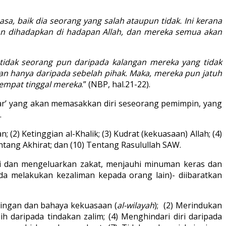
, baik dia seorang yang salah ataupun tidak. Ini kerana
an dihadapkan di hadapan Allah, dan mereka semua akan
idak seorang pun daripada kalangan mereka yang tidak
 hanya daripada sebelah pihak. Maka, mereka pun jatuh
tempat tinggal mereka
.” (NBP, hal.21-22).
ar’ yang akan memasakkan diri seseorang pemimpin, yang
.
2) Ketinggian al-Khalik; (3) Kudrat (kekuasaan) Allah; (4)
entang Akhirat; dan (10) Tentang Rasulullah SAW.
aji dan mengeluarkan zakat, menjauhi minuman keras dan
da melakukan kezaliman kepada orang lain)- diibaratkan
tingan dan bahaya kekuasaan (
al-wilayah
); (2) Merindukan
h daripada tindakan zalim; (4) Menghindari diri daripada