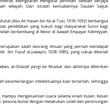
teras keengkaran mengikut perintah. Setelah berjaya
h wilayah. Dari situlah kemudiannya Daulah Saljuk
luk (Abu Ali Hasan ibn Ali al-Tusi, 1018-1092) berbangsa
 asas pendidikan yang kukuh bagi masyarakat Sunni bagi
 telah berkembang di Mesir di bawah Empayar Fatimiyyah.
i merupakan salah seorang ilmuan yang pernah mendapat
ik ibn Yusuf al-Juwayni, 1028-1085), yang cukup dikenali
dian, al-Ghazali pergi ke Muskar dan akhirnya diberikan
ah kecemerlangan intelektualnya kian terserlah, sehingga
dak mampu mengeluarkan suara selama enam bulan. Kesan
ak ‘pesona dunia’ dengan melakukan uzlah dan perenungan