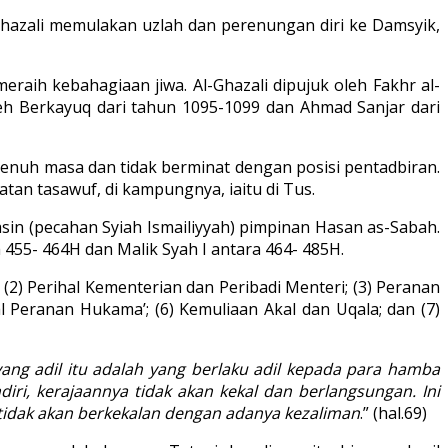
Ghazali memulakan uzlah dan perenungan diri ke Damsyik,
raih kebahagiaan jiwa. Al-Ghazali dipujuk oleh Fakhr al-
leh Berkayuq dari tahun 1095-1099 dan Ahmad Sanjar dari
penuh masa dan tidak berminat dengan posisi pentadbiran.
tan tasawuf, di kampungnya, iaitu di Tus.
in (pecahan Syiah Ismailiyyah) pimpinan Hasan as-Sabah.
55- 464H dan Malik Syah I antara 464- 485H.
(2) Perihal Kementerian dan Peribadi Menteri; (3) Peranan
 Peranan Hukama’; (6) Kemuliaan Akal dan Uqala; dan (7)
yang adil itu adalah yang berlaku adil kepada para hamba
iri, kerajaannya tidak akan kekal dan berlangsungan. Ini
tidak akan berkekalan dengan adanya kezaliman
.” (hal.69)