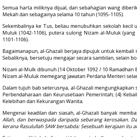
Semua harta miliknya dijual, dan sebahagian wang diber
Mekah dan sebagainya selama 10 tahun (1095-1105).
Sekembalinya ke Tus, beliau menubuhkan sekolah kecil un
Muluk (1042-1106), putera sulong Nizam al-Muluk (yang d
1101-1106).
Bagaimanapun, al-Ghazali berjaya dipujuk untuk kembali 
Sebaliknya, bersetuju mengajar secara sambilan, selain 
Nizam al-Mulk dibunuh (14 Oktober 1092 / 10 Ramadhan 84
Nizam al-Muluk memegang jawatan Perdana Menteri selama 
Dalam tujuh bab seterusnya, al-Ghazali mengungkapkan sec
Perbendaharaan dan Keurusetiaan Pemerintah; (4) Kebaik
Kelebihan dan Kekurangan Wanita.
Mengenai keadilan dan siasah, al-Ghazali banyak memba
Allah, dan berwaspada daripada sebarang kerosakan. Dan 
kerana Rasulullah SAW bersabda: Sesebuah kerajaan itu a