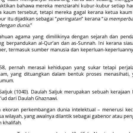
buktikan bahawa mereka menziarahi kubur-kubur setiap 
kaum tersebut, tetapi mereka gagal kerana ketua kaum 
r itu dijadikan sebagai “
peringatan
” kerana “
ia memperba
 dengan dunia
.”
huan agama yang dimilikinya dengan sejarah dan penda
 berpandukan al-Qur’an dan as-Sunnah. Ini kerana siasa
r, termasuk sumber manusia dan keperluan-keperluanny
058, pernah merasai kehidupan yang sukar tetapi perja
am, yang dituangkan dalam bentuk proses menasihati, 
 umum.
 Saljuk (1040). Daulah Saljuk merupakan sebuah kerajaan 
ud dari Daulah Ghaznawi.
 ekoran perkembangan dunia intelektual – menerusi kec
a wilayah, yang awalnya dilantik sebagai gabenor atau pe
 khalifah.