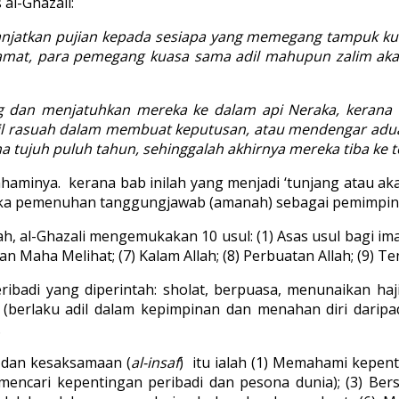
l-Ghazali:
njatkan pujian kepada sesiapa yang memegang tampuk kuasa
amat, para pemegang kuasa sama adil mahupun zalim ak
 dan menjatuhkan mereka ke dalam api Neraka, kerana t
 rasuah dalam membuat keputusan, atau mendengar aduan
 tujuh puluh tahun, sehinggalah akhirnya mereka tiba ke 
aminya. kerana bab inilah yang menjadi ‘tunjang atau ak
angka pemenuhan tanggungjawab (amanah) sebagai pemimpin
al-Ghazali mengemukakan 10 usul: (1) Asas usul bagi iman; (
an Maha Melihat; (7) Kalam Allah; (8) Perbuatan Allah; (9) T
ribadi yang diperintah: sholat, berpuasa, menunaikan h
(berlaku adil dalam kepimpinan dan menahan diri daripa
.
 dan kesaksamaan (
al-insaf
) itu ialah (1) Memahami kepen
mencari kepentingan peribadi dan pesona dunia); (3) Bersi