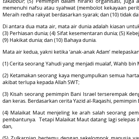
takabbur
; (5) Pemimpin dalam hirarki organisasi, juga
memenuhi nafsu atau syahwat (membolot kekayaan perib
Meraih redha rakyat berdasarkan syarak; dan (10) tidak d
Di antara dua mata air, mata air dunia adalah kiasan untu
(3) Perhiasan dunia; (4) Sifat kesementaran dunia; (5) Keb
(9) Hakikat dunia; dan (10) Bahaya dunia.
Mata air kedua, yakni ketika ‘anak-anak Adam’ melepaskan
(1) Cerita seorang Yahudi yang menjadi mualaf, Wahb bin
(2) Ketamakan seorang kaya mengumpulkan semua harta (mo
akibat terlupa kepada Allah SWT;
(3) Kisah seorang pemimpin Bani Israel terserempak den
dan keras. Berdasarkan cerita Yazid al-Raqashi, pemimpin 
(4) Malaikat Maut menjeling ke arah salah seorang p
pembantunya. Tetapi Malaikat Maut datang lagi selepas i
dan,
(5) Zulkarnian bertemu dengan sekelompok manusia ya