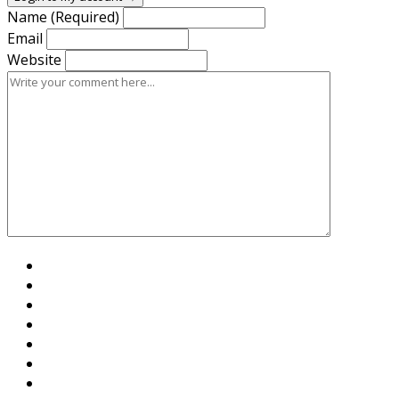
Name (Required)
Email
Website