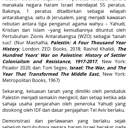
manakala negara haram Israel mendapat 55 peratus.
Bakinya, 1 peratus ditadbirkan sebagai wilayah
antarabangsa, iaitu di Jerusalem, yang menjadi kawasan
rebutan antara tiga penganut agama wahyu – Yahudi,
Kristian dan Islam –yang kemudiannya dituntut oleh
Pertubuhan Zionis Antarabangsa (WZO) sebagai ‘tanah
suci’. (Nur Mashalha,
Palestin: A Four Thousand Year
History
, London: ZED Books, 2018; Rashid Khalidi,
The
Hundred Years’ War on Palestine: History of Settler
Colonialism and Resistance, 1917-2017
, New York:
Picador 2020; dan Tom Segev,
Israel: The War, and The
Year That Transformed The Middle East,
New York:
Metropolitan Books, 1967)
Sekarang, keluasan tanah yang dimiliki oleh penduduk
Palestin menjadi semakin mengecil, dan setiap ketika ada
sahaja usaha penjarahan oleh peneroka Yahudi yang
disokong oleh IDF dan dasar penjajahan Tel Aviv berlaku.
Demonstrasi dan perlawanan yang berlaku sejak
sebelum tertubuhnya negara haram Israel berakar pada