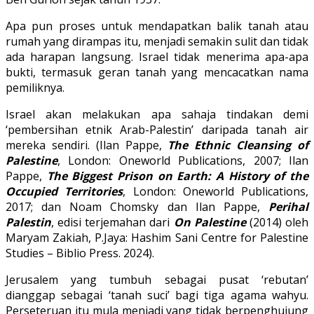
Apa pun proses untuk mendapatkan balik tanah atau
rumah yang dirampas itu, menjadi semakin sulit dan tidak
ada harapan langsung. Israel tidak menerima apa-apa
bukti, termasuk geran tanah yang mencacatkan nama
pemiliknya.
Israel akan melakukan apa sahaja tindakan demi
‘pembersihan etnik Arab-Palestin’ daripada tanah air
mereka sendiri. (Ilan Pappe,
The Ethnic Cleansing of
Palestine
, London: Oneworld Publications, 2007; Ilan
Pappe,
The Biggest Prison on Earth: A History of the
Occupied Territories
, London: Oneworld Publications,
2017; dan Noam Chomsky dan Ilan Pappe,
Perihal
Palestin
, edisi terjemahan dari
On Palestine
(2014) oleh
Maryam Zakiah, P.Jaya: Hashim Sani Centre for Palestine
Studies – Biblio Press. 2024).
Jerusalem yang tumbuh sebagai pusat ‘rebutan’
dianggap sebagai ‘tanah suci’ bagi tiga agama wahyu.
Perseteruan itu mula menjadi yang tidak berpenghujung