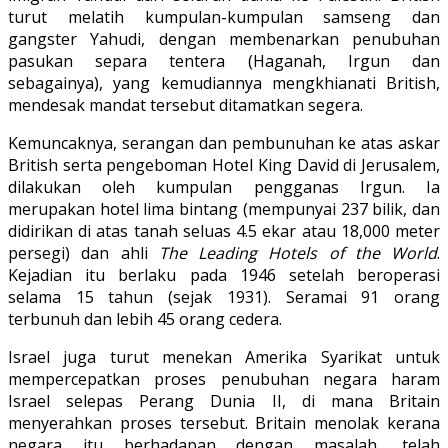
turut melatih kumpulan-kumpulan samseng dan
gangster Yahudi, dengan membenarkan penubuhan
pasukan separa tentera (Haganah, Irgun dan
sebagainya), yang kemudiannya mengkhianati British,
mendesak mandat tersebut ditamatkan segera.
Kemuncaknya, serangan dan pembunuhan ke atas askar
British serta pengeboman Hotel King David di Jerusalem,
dilakukan oleh kumpulan pengganas Irgun. Ia
merupakan hotel lima bintang (mempunyai 237 bilik, dan
didirikan di atas tanah seluas 4.5 ekar atau 18,000 meter
persegi) dan ahli
The Leading Hotels of the World
.
Kejadian itu berlaku pada 1946 setelah beroperasi
selama 15 tahun (sejak 1931). Seramai 91 orang
terbunuh dan lebih 45 orang cedera.
Israel juga turut menekan Amerika Syarikat untuk
mempercepatkan proses penubuhan negara haram
Israel selepas Perang Dunia II, di mana Britain
menyerahkan proses tersebut. Britain menolak kerana
negara itu berhadapan dengan masalah, telah