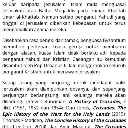
keluar daripada Jerusalem. Islam mula menguasai
Jerusalem atau Baitul Muqaddis pada zaman Khalifah
Umar al-Khattab. Namun setiap penganut Yahudi yang
tinggal di Jerusalem diberikan kebebasan untuk terus
mengamalkan agama mereka.
Disebabkan rasa dengki dan tamak, penguasa Byzantium
memohon perkenan kuasa gereja untuk membantu
dengan alasan, kuasa Islam tidak berlaku adil kepada
penganut Yahudi dan Kristian. Cadangan itu kemudian
disambut oleh Pop Urbanus II, lalu mengerahkan seluruh
penganut Kristian untuk menawan Jerusalem.
Setiap orang yang berjuang untuk mendapat balik
Jerusalem akan diampunkan dosanya, dan sepanjang
perjuangan berlangsung, ahli keluarga mereka akan
dilindungi. (Steven Runciman,
A History of Crusades
, 3
Jilid, (1951, 1952 dan 1954); Dan Jones
, Crusades: The
Epic History of the Wars for the Holy Lands
(2019);
Thomas F Madden,
The Concise History of the Crusades
(third edition, 2014); dan Amin Maalouf,
The Crusades