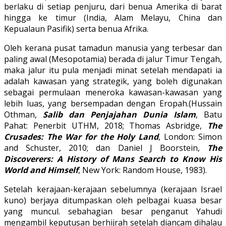
berlaku di setiap penjuru, dari benua Amerika di barat
hingga ke timur (India, Alam Melayu, China dan
Kepualaun Pasifik) serta benua Afrika.
Oleh kerana pusat tamadun manusia yang terbesar dan
paling awal (Mesopotamia) berada di jalur Timur Tengah,
maka jalur itu pula menjadi minat setelah mendapati ia
adalah kawasan yang strategik, yang boleh digunakan
sebagai permulaan meneroka kawasan-kawasan yang
lebih luas, yang bersempadan dengan Eropah.(Hussain
Othman,
Salib dan Penjajahan Dunia Islam
, Batu
Pahat: Penerbit UTHM, 2018; Thomas Asbridge,
The
Crusades: The War for the Holy Land
, London: Simon
and Schuster, 2010; dan Daniel J Boorstein,
The
Discoverers: A History of Mans Search to Know His
World and Himself
, New York: Random House, 1983).
Setelah kerajaan-kerajaan sebelumnya (kerajaan Israel
kuno) berjaya ditumpaskan oleh pelbagai kuasa besar
yang muncul. sebahagian besar penganut Yahudi
mengambil keputusan berhijrah setelah diancam dihalau