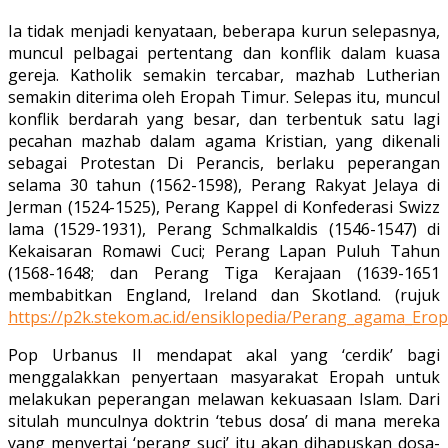
Ia tidak menjadi kenyataan, beberapa kurun selepasnya,
muncul pelbagai pertentang dan konflik dalam kuasa
gereja. Katholik semakin tercabar, mazhab Lutherian
semakin diterima oleh Eropah Timur. Selepas itu, muncul
konflik berdarah yang besar, dan terbentuk satu lagi
pecahan mazhab dalam agama Kristian, yang dikenali
sebagai Protestan Di Perancis, berlaku peperangan
selama 30 tahun (1562-1598), Perang Rakyat Jelaya di
Jerman (1524-1525), Perang Kappel di Konfederasi Swizz
lama (1529-1931), Perang Schmalkaldis (1546-1547) di
Kekaisaran Romawi Cuci; Perang Lapan Puluh Tahun
(1568-1648; dan Perang Tiga Kerajaan (1639-1651
membabitkan England, Ireland dan Skotland. (rujuk
https://p2k.stekom.ac.id/ensiklopedia/Perang_agama_Ero
Pop Urbanus II mendapat akal yang ‘cerdik’ bagi
menggalakkan penyertaan masyarakat Eropah untuk
melakukan peperangan melawan kekuasaan Islam. Dari
situlah munculnya doktrin ‘tebus dosa’ di mana mereka
yang menyertai ‘perang suci’ itu akan dihapuskan dosa-