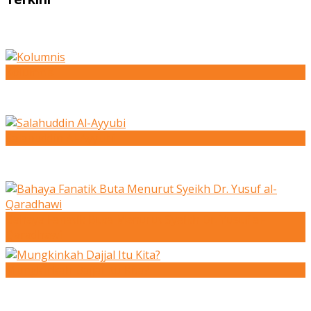
Kolumnis
Salahuddin Al-Ayyubi
Bahaya Fanatik Buta Menurut Syeikh Dr. Yusuf al-
Qaradhawi
Mungkinkah Dajjal Itu Kita?