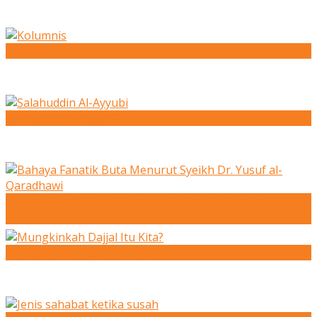
Kolumnis
Salahuddin Al-Ayyubi
Bahaya Fanatik Buta Menurut Syeikh Dr. Yusuf al-
Qaradhawi
Mungkinkah Dajjal Itu Kita?