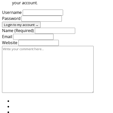
your account.
Username
Password
Login to my account →
Name (Required)
Email
Website