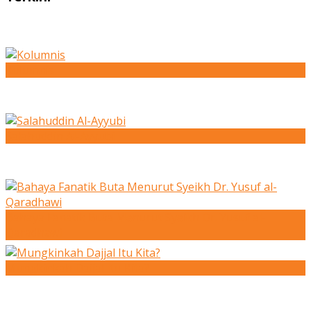
Kolumnis
Salahuddin Al-Ayyubi
Bahaya Fanatik Buta Menurut Syeikh Dr. Yusuf al-
Qaradhawi
Mungkinkah Dajjal Itu Kita?