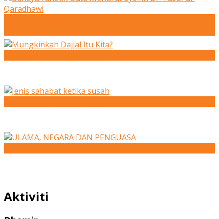
Bahaya Fanatik Buta Menurut Syeikh Dr. Yusuf al-
Qaradhawi
Mungkinkah Dajjal Itu Kita?
Jenis sahabat ketika susah
ULAMA, NEGARA DAN PENGUASA
Aktiviti