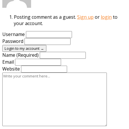
Posting comment as a guest.
Sign up
or
login
to
your account.
Username
Password
Login to my account →
Name (Required)
Email
Website