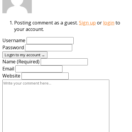
Posting comment as a guest.
Sign up
or
login
to
your account.
Username
Password
Login to my account →
Name (Required)
Email
Website