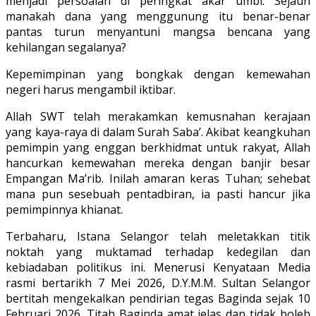
menjadi persoalan di peringkat akar umbi. Sejauh
manakah dana yang menggunung itu benar-benar
pantas turun menyantuni mangsa bencana yang
kehilangan segalanya?
Kepemimpinan yang bongkak dengan kemewahan
negeri harus mengambil iktibar.
Allah SWT telah merakamkan kemusnahan kerajaan
yang kaya-raya di dalam Surah Saba’. Akibat keangkuhan
pemimpin yang enggan berkhidmat untuk rakyat, Allah
hancurkan kemewahan mereka dengan banjir besar
Empangan Ma’rib. Inilah amaran keras Tuhan; sehebat
mana pun sesebuah pentadbiran, ia pasti hancur jika
pemimpinnya khianat.
Terbaharu, Istana Selangor telah meletakkan titik
noktah yang muktamad terhadap kedegilan dan
kebiadaban politikus ini. Menerusi Kenyataan Media
rasmi bertarikh 7 Mei 2026, D.Y.M.M. Sultan Selangor
bertitah mengekalkan pendirian tegas Baginda sejak 10
Februari 2026. Titah Baginda amat jelas dan tidak boleh