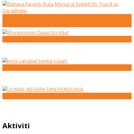
Bahaya Fanatik Buta Menurut Syeikh Dr. Yusuf al-
Qaradhawi
Mungkinkah Dajjal Itu Kita?
Jenis sahabat ketika susah
ULAMA, NEGARA DAN PENGUASA
Aktiviti