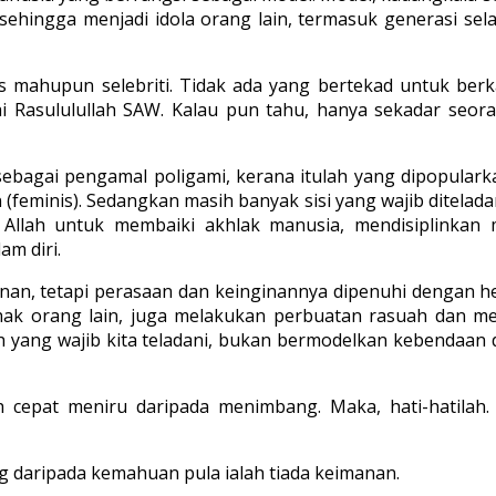
 sehingga menjadi idola orang lain, termasuk generasi sela
s mahupun selebriti. Tidak ada yang bertekad untuk berk
 Rasululullah SAW. Kalau pun tahu, hanya sekadar seora
ebagai pengamal poligami, kerana itulah yang dipopularka
feminis). Sedangkan masih banyak sisi yang wajib ditela
llah untuk membaiki akhlak manusia, mendisiplinkan 
m diri.
inan, tetapi perasaan dan keinginannya dipenuhi dengan h
ak orang lain, juga melakukan perbuatan rasuah dan men
ah yang wajib kita teladani, bukan bermodelkan kebendaa
ih cepat meniru daripada menimbang. Maka, hati-hatila
g daripada kemahuan pula ialah tiada keimanan.