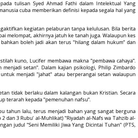
ada tulisan Syed Ahmad Fathi dalam Intelektual Yang
"manusia cuba memberikan definisi kepada segala hal yang
ktifkan kegiatan pelaburan tanpa kelulusan. Bila berita
pai melompat, akhirnya jatuh ke tanah juga. Walaupun kes
 bahkan boleh jadi akan terus "hilang dalam hukum” dan
m istilah kuno, Lucifer membawa makna "pembawa cahaya".
enjadi setan". Dalam kajian psikologi, Philip Zimbardo
a untuk menjadi "jahat" atau berperangai setan walaupun
tan tidak berlaku dalam kalangan bukan Kristian. Secara
kup terarah kepada "pemenuhan nafsu".
ibu tahun lalu, terus menjadi bahan yang sangat berguna
2 dan 3 Rubu' al-Muhlikat) "Riyadah al-Nafs wa Tahzib al-
ngan judul "Seni Memiliki Jiwa Yang Dicintai Tuhan" (PTS,