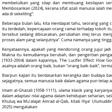
membetulkan yang silap dan membuang kesilapan send
Membosankan (2024), kerana sifat azali manusia ialah me
ada di sekeliling".
Beberapa bulan lalu, kita mendapat tahu, seorang yang 
itu terdedah, kepercayaan orang ramai terhadap tokoh it
tersebut sedang dibicarakan, perubahan imej terus men
proses alam yang selanjutnya". Cuma namanya yang tingga
Kenyataannya, apakah yang mendorong orang jujur jadi j
Makna itu kemudiannya berubah, dan pengertian penganu
(1933-2004) dalam kajiannya, The Lucifer Effect: How G
asalnya adalah orang baik, bukan "orang baik-baik", ter
Biarpun kajian itu berdasarkan kerangka dan budaya bar
sejagatnya, semua manusia baik dalam agama pun tetap a
Imam al-Ghazali (1058-1111), ulama klasik yang karyany
dalam adaptasi nilai agama dalam kehidupan seharian, sel
Khuluq wa Mu'alajat Amrad al-Qab, kitab Ihya' Ulumuddin 
2025) mengatakan: