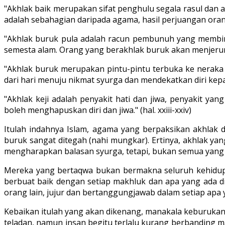
"Akhlak baik merupakan sifat penghulu segala rasul dan 
adalah sebahagian daripada agama, hasil perjuangan ora
"Akhlak buruk pula adalah racun pembunuh yang membina
semesta alam. Orang yang berakhlak buruk akan menjerumu
"Akhlak buruk merupakan pintu-pintu terbuka ke neraka 
dari hari menuju nikmat syurga dan mendekatkan diri k
"Akhlak keji adalah penyakit hati dan jiwa, penyakit y
boleh menghapuskan diri dan jiwa." (hal. xxiii-xxiv)
Itulah indahnya Islam, agama yang berpaksikan akhlak
buruk sangat ditegah (nahi mungkar). Ertinya, akhlak y
mengharapkan balasan syurga, tetapi, bukan semua yang
Mereka yang bertaqwa bukan bermakna seluruh kehidupan
berbuat baik dengan setiap makhluk dan apa yang ada d
orang lain, jujur dan bertanggungjawab dalam setiap apa
Kebaikan itulah yang akan dikenang, manakala keburukan
teladan, namun insan begitu terlalu kurang berbanding 