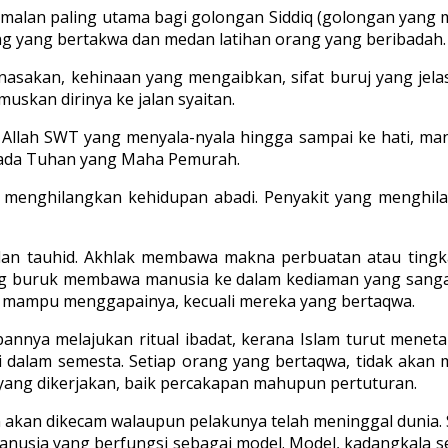
amalan paling utama bagi golongan Siddiq (golongan yang 
ng yang bertakwa dan medan latihan orang yang beribadah.
sakan, kehinaan yang mengaibkan, sifat buruj yang jelas
skan dirinya ke jalan syaitan.
Allah SWT yang menyala-nyala hingga sampai ke hati, mana
epada Tuhan yang Maha Pemurah.
ang menghilangkan kehidupan abadi. Penyakit yang menghi
 dan tauhid. Akhlak membawa makna perbuatan atau tingk
ang buruk membawa manusia ke dalam kediaman yang sanga
 mampu menggapainya, kecuali mereka yang bertaqwa.
nya melajukan ritual ibadat, kerana Islam turut menetap
i dalam semesta. Setiap orang yang bertaqwa, tidak ak
 yang dikerjakan, baik percakapan mahupun pertuturan.
 akan dikecam walaupun pelakunya telah meninggal dunia. 
manusia yang berfungsi sebagai model. Model, kadangkal