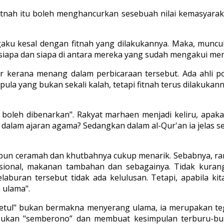
fitnah itu boleh menghancurkan sesebuah nilai kemasyarak
aku kesal dengan fitnah yang dilakukannya. Maka, muncull
siapa dan siapa di antara mereka yang sudah mengakui memf
sar kerana menang dalam perbicaraan tersebut. Ada ahli p
ula yang bukan sekali kalah, tetapi fitnah terus dilakukann
 boleh dibenarkan". Rakyat marhaen menjadi keliru, apaka
 dalam ajaran agama? Sedangkan dalam al-Qur'an ia jelas 
upun ceramah dan khutbahnya cukup menarik. Sebabnya, ram
sional, makanan tambahan dan sebagainya. Tidak kuran
aburan tersebut tidak ada kelulusan. Tetapi, apabila ki
 ulama".
betul" bukan bermakna menyerang ulama, ia merupakan te
u bukan "semberono” dan membuat kesimpulan terburu-bu