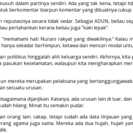
suh dalam partinya sendiri. Ada yang tak kena, tetapi tida
tuk berkomentar biarpun komentar yang dibuatnya cukup
reputasinya secara tidak sedar. Sebagai ADUN, beliau s
au pertahankan kerana beliau juga "kaki lepak".
k "memahami hati Nurani rakyat yang diwakilinya." Kalau i
ya, hanya sekadar berhimpun, ketawa dan mencari modal un
politikus hinggalah ahli keluarga sendiri. Akhirnya, kita p
epada pasukan keselamatan, walaupun kita mengharapkan m
upun mereka merupakan pelaksana yang bertanggungjawab.
an sesuatu urusan.
bagaimana dijanjikan. Katanya, ada urusan lain di luar, dan t
sudah hilang. Minat itu semakin pudar.
a dan orang lain. cakap, tetapi sudah ada data tinjauan ya
 Orang agama juga sama. Mereka ada dua hujah, hujah y
ik.