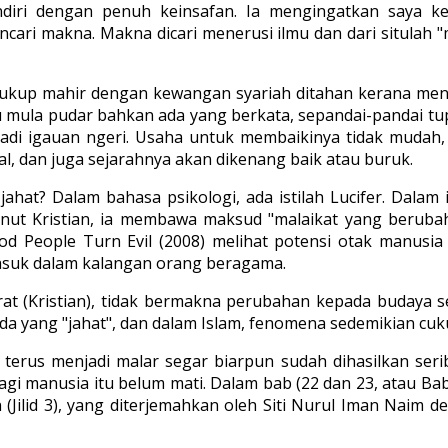
iri dengan penuh keinsafan. Ia mengingatkan saya kep
ncari makna. Makna dicari menerusi ilmu dan dari situlah 
cukup mahir dengan kewangan syariah ditahan kerana menga
u mula pudar bahkan ada yang berkata, sepandai-pandai tu
jadi igauan ngeri. Usaha untuk membaikinya tidak mudah,
l, dan juga sejarahnya akan dikenang baik atau buruk.
ahat? Dalam bahasa psikologi, ada istilah Lucifer. Dala
t Kristian, ia membawa maksud "malaikat yang berubah m
ood People Turn Evil (2008) melihat potensi otak manusi
masuk dalam kalangan orang beragama.
at (Kristian), tidak bermakna perubahan kepada budaya se
da yang "jahat", dan dalam Islam, fenomena sedemikian cu
a terus menjadi malar segar biarpun sudah dihasilkan ser
agi manusia itu belum mati. Dalam bab (22 dan 23, atau Bab 
(Jilid 3), yang diterjemahkan oleh Siti Nurul Iman Naim de