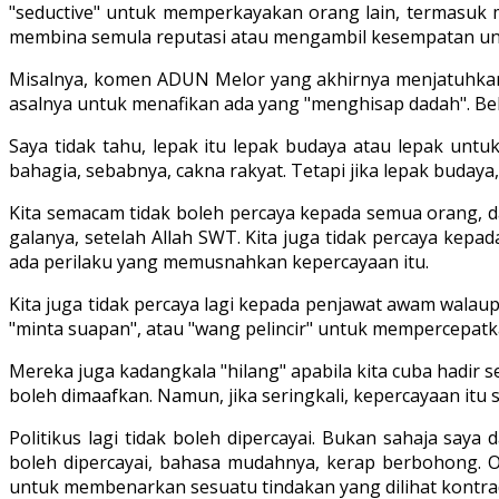
"seductive" untuk memperkayakan orang lain, termasuk mu
membina semula reputasi atau mengambil kesempatan un
Misalnya, komen ADUN Melor yang akhirnya menjatuhkan 
asalnya untuk menafikan ada yang "menghisap dadah". Beli
Saya tidak tahu, lepak itu lepak budaya atau lepak untu
bahagia, sebabnya, cakna rakyat. Tetapi jika lepak buda
Kita semacam tidak boleh percaya kepada semua orang, dari 
galanya, setelah Allah SWT. Kita juga tidak percaya k
ada perilaku yang memusnahkan kepercayaan itu.
Kita juga tidak percaya lagi kepada penjawat awam wala
"minta suapan", atau "wang pelincir" untuk mempercepatk
Mereka juga kadangkala "hilang" apabila kita cuba hadir se
boleh dimaafkan. Namun, jika seringkali, kepercayaan itu 
Politikus lagi tidak boleh dipercayai. Bukan sahaja say
boleh dipercayai, bahasa mudahnya, kerap berbohong.
untuk membenarkan sesuatu tindakan yang dilihat kontrad