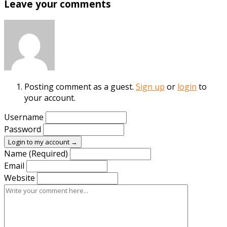
Leave your comments
Posting comment as a guest.
Sign up
or
login
to
your account.
Username
Password
Login to my account →
Name (Required)
Email
Website