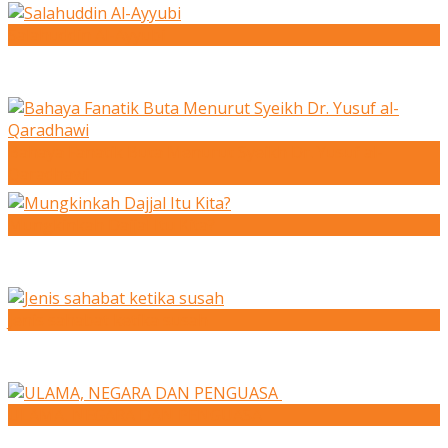
Salahuddin Al-Ayyubi
Bahaya Fanatik Buta Menurut Syeikh Dr. Yusuf al-
Qaradhawi
Mungkinkah Dajjal Itu Kita?
Jenis sahabat ketika susah
ULAMA, NEGARA DAN PENGUASA