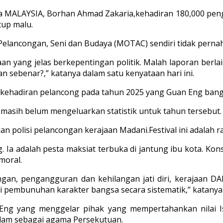
MALAYSIA, Borhan Ahmad Zakaria,kehadiran 180,000 pengu
tup malu.
Pelancongan, Seni dan Budaya (MOTAC) sendiri tidak perna
aan yang jelas berkepentingan politik. Malah laporan ber
n sebenar?,” katanya dalam satu kenyataan hari ini.
uta kehadiran pelancong pada tahun 2025 yang Guan Eng ba
 masih belum mengeluarkan statistik untuk tahun tersebut.
 polisi pelancongan kerajaan Madani.Festival ini adalah 
g. Ia adalah pesta maksiat terbuka di jantung ibu kota. Ko
moral.
gan, pengangguran dan kehilangan jati diri, kerajaan D
pembunuhan karakter bangsa secara sistematik,” katanya 
ng yang menggelar pihak yang mempertahankan nilai Isl
lam sebagai agama Persekutuan.