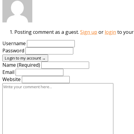
Posting comment as a guest.
Sign up
or
login
to your
Username
Password
Login to my account →
Name (Required)
Email
Website