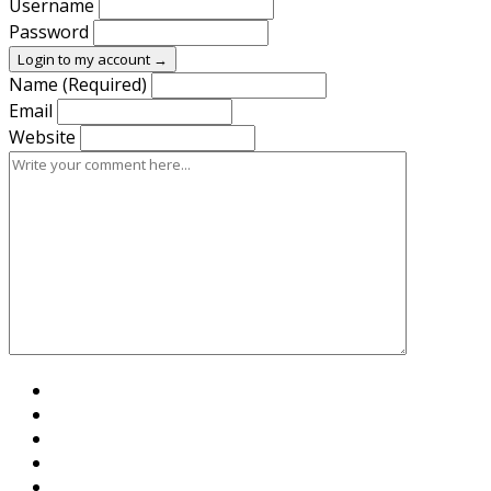
Username
Password
Login to my account →
Name (Required)
Email
Website