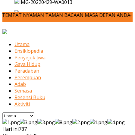
AT NYAMAN TAMAN BACAAN MASA DEPAN ANDA-JOM KITA MENULIS
Utama
Ensiklopedia
Penyejuk Jiwa
Gaya Hidup
Peradaban
Perempuan
Adab
Semasa
Resensi Buku
Aktiviti
Hari ini
787