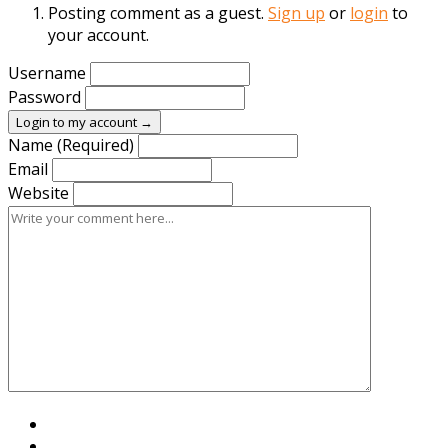
Posting comment as a guest.
Sign up
or
login
to
your account.
Username
Password
Login to my account →
Name (Required)
Email
Website