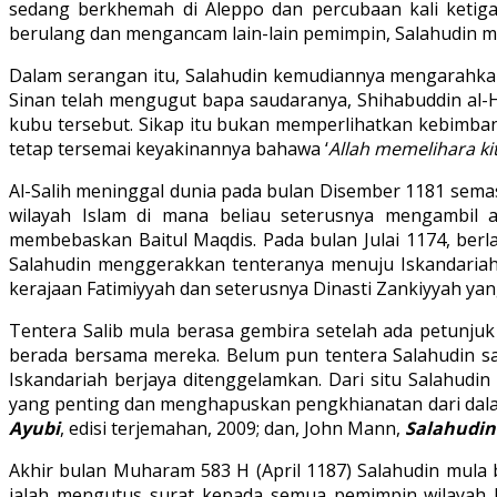
sedang berkhemah di Aleppo dan percubaan kali ketig
berulang dan mengancam lain-lain pemimpin, Salahudin me
Dalam serangan itu, Salahudin kemudiannya mengarahkan
Sinan telah mengugut bapa saudaranya, Shihabuddin al-
kubu tersebut. Sikap itu bukan memperlihatkan kebimban
tetap tersemai keyakinannya bahawa ‘
Allah memelihara ki
Al-Salih meninggal dunia pada bulan Disember 1181 sem
wilayah Islam di mana beliau seterusnya mengambil 
membebaskan Baitul Maqdis. Pada bulan Julai 1174, berlak
Salahudin menggerakkan tenteranya menuju Iskandariah 
kerajaan Fatimiyyah dan seterusnya Dinasti Zankiyyah ya
Tentera Salib mula berasa gembira setelah ada petunj
berada bersama mereka. Belum pun tentera Salahudin sam
Iskandariah berjaya ditenggelamkan. Dari situ Salahud
yang penting dan menghapuskan pengkhianatan dari dalam
Ayubi
, edisi terjemahan, 2009; dan, John Mann,
Salahudin
Akhir bulan Muharam 583 H (April 1187) Salahudin mula
ialah mengutus surat kepada semua pemimpin wilayah I