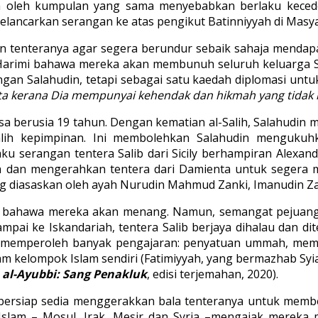
a oleh kumpulan yang sama menyebabkan berlaku kecede
lancarkan serangan ke atas pengikut Batinniyyah di Masya
 tenteranya agar segera berundur sebaik sahaja mendapa
Harimi bahawa mereka akan membunuh seluruh keluarga S
gan Salahudin, tetapi sebagai satu kaedah diplomasi untu
ta kerana Dia mempunyai kehendak dan hikmah yang tidak k
asa berusia 19 tahun. Dengan kematian al-Salih, Salahu
alih kepimpinan. Ini membolehkan Salahudin menguku
u serangan tentera Salib dari Sicily berhampiran Alexandar
dan mengerahkan tentera dari Damienta untuk segera me
ng diasaskan oleh ayah Nurudin Mahmud Zanki, Imanudin Za
uk bahawa mereka akan menang. Namun, semangat pejuang
pai ke Iskandariah, tentera Salib berjaya dihalau dan d
in memperoleh banyak pengajaran: penyatuan ummah, memb
 kelompok Islam sendiri (Fatimiyyah, yang bermazhab Syia
 al-Ayubbi: Sang Penakluk
, edisi terjemahan, 2020).
 bersiap sedia menggerakkan bala tenteranya untuk memb
slam – Mosul, Irak, Mesir dan Syria –mengajak mereka m