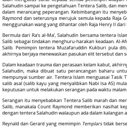
Salahudin sampai ke pengetahuan Tentera Salib, dan me
dalam merancang peperangan. Kebimbangan itu menyebab
Raymond dan seterusnya merujuk semula kepada Raja Gu
menggunakan wang yang dihantar oleh Raja Henry II dari
Bermula dari Ra’s al-Ma’, Salahudin bersama tentera Is
Salib sebagai tindakan menghuru-harakan keadaan. Al-Af
Salib. Pemimpin tentera Muzafaruddin Kukburi pula di
akhirnya berjaya menewaskan pasukan elit tersebut dan se
Dalam keadaan trauma dan perasaan kelam kabut, akhirnya
Salahudin, maka dibuat satu perancangan baharu unt
mempunyai sumber air. Tentera Islam menguasai Tasik Tib
salib asal (salib kayu yang menyalibkan Nabi Isa AS) mu
keputusan untuk melakukan serangan pada waktu malam t
Serangan itu menyebabkan Tentera Salib marah dan mere
Salib, manakala Count Raymond memberikan nasihat kep
dengan tentera Salahudin walaupun ada dalam kalangan ahl
Reynald dan Gerard yang memimpin
Templars
tidak bers