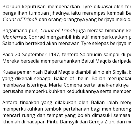
Biarpun keputusan membenarkan Tyre dikuasai oleh tent
pengalihan tumpuan jihadnya, iaitu merampas kembali Ba
Count of Tripoli
dan orang-orangnya yang berjaya melolosk
Bagaimana pun,
Count of Tripoli
juga merasa bimbang kem
Monferrad
. Conrad mengambil inisiatif memperkuatkan p
Salahudin bertekad akan menawan Tyre selepas berjaya m
Pada 20 September 1187, tentera Salahudin sampai di p
Mereka bersedia mempertahankan Baitul Maqdis daripada 
Kuasa pemerintah Baitul Maqdis diambil alih oleh Sibylla
yang dikenali sebagai Balian of Ibelin. Balian merup
membawa isterinya, Maria Comena serta anak-anaknya ke
berusaha memperkukuhkan kedudukannya serta mempertah
Antara tindakan yang dilakukan oleh Balian ialah me
memperkukuhkan tembok pertahanan bagi membentengi ser
mencari ruang dan tempat yang boleh dimasuki semasa 
khemah di hadapan Pintu Damsyik dan Gereja Zion, dan m