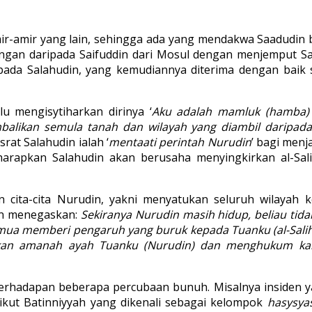
ir-amir yang lain, sehingga ada yang mendakwa Saadudin
an daripada Saifuddin dari Mosul dengan menjemput Sai
pada Salahudin, yang kemudiannya diterima dengan baik 
u mengisytiharkan dirinya ‘
Aku adalah mamluk (hamba) 
likan semula tanah dan wilayah yang diambil daripad
at Salahudin ialah ‘
mentaati perintah Nurudin
’ bagi men
arapkan Salahudin akan berusaha menyingkirkan al-Sali
n cita-cita Nurudin, yakni menyatukan seluruh wilayah
in menegaskan:
Sekiranya Nurudin masih hidup, beliau ti
emua memberi pengaruh yang buruk kepada Tuanku (al-Sal
kan amanah ayah Tuanku (Nurudin) dan menghukum kam
berhadapan beberapa percubaan bunuh. Misalnya insiden y
kut Batinniyyah yang dikenali sebagai kelompok
hasysya