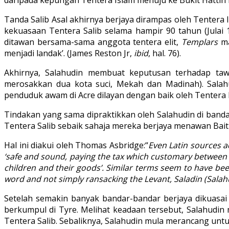
Tanda Salib Asal akhirnya berjaya dirampas oleh Tentera 
kekuasaan Tentera Salib selama hampir 90 tahun (Julai 1
ditawan bersama-sama anggota tentera elit,
Templars
ma
menjadi landak’. (James Reston Jr,
ibid
, hal. 76).
Akhirnya, Salahudin membuat keputusan terhadap taw
merosakkan dua kota suci, Mekah dan Madinah). Salah
penduduk awam di Acre dilayan dengan baik oleh Tentera 
Tindakan yang sama dipraktikkan oleh Salahudin di banda
Tentera Salib sebaik sahaja mereka berjaya menawan Baitu
Hal ini diakui oleh Thomas Asbridge:“
Even Latin sources a
‘safe and sound, paying the tax which customary between C
children and their goods’. Similar terms seem to have been
word and not simply ransacking the Levant, Saladin (Salah
Setelah semakin banyak bandar-bandar berjaya dikuasai
berkumpul di Tyre. Melihat keadaan tersebut, Salahudi
Tentera Salib. Sebaliknya, Salahudin mula merancang unt