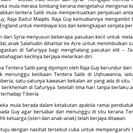
reka mula merasa bimbang kerana mengetahui mengenai k
kan tentera Salib mula memperkuatkan penyatuan antar
y, Raja Baitul Maqdis. Raja Guy kemudiannya mengambil
 England untuk membiayai kos dan kelengkapan senjata per
lam dari Syria menyusun beberapa pasukan kecil untuk mel
dal, anak Salahudin dihantar ke Acre untuk menimbulkan 
tugaskan di Safuriyya bagi menghalang pasukan elit –
Te
bahagian kecilnya berjaya melarikan diri.
 Tentera Salib yang dipimpin oleh Raja Guy berundur dari S
uk menunggu ketibaan Tentera Salib di Uqhuwanna, ia
eria, satu-satunya kawasan bekalan air yang ada di situ.
la berkhemah di Safuriyya. Setelah lima hari tanpa berlak
erhadap Tiberia.
ka mula berada dalam ketakutan apabila ramai penduduk
ada Guy agar bersabar dan menunggu di situ kerana Te
i keluarga (isteri dan anak-anak) telah berjaya ditawan.
etuju dengan nasihat tersebut cuba untuk mempengaruhi