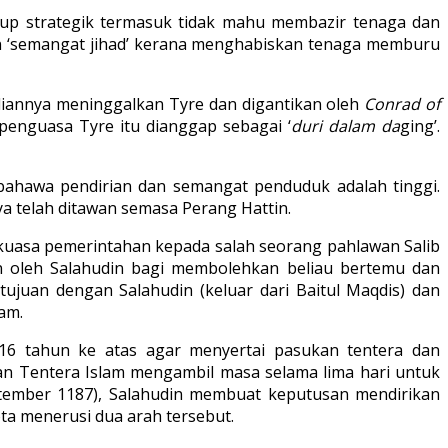
ukup strategik termasuk tidak mahu membazir tenaga dan
gan ‘semangat jihad’ kerana menghabiskan tenaga memburu
iannya meninggalkan Tyre dan digantikan oleh
Conrad of
penguasa Tyre itu dianggap sebagai ‘
duri dalam da
ging’.
 bahawa pendirian dan semangat penduduk adalah tinggi.
 telah ditawan semasa Perang Hattin.
ar kuasa pemerintahan kepada salah seorang pahlawan Salib
an oleh Salahudin bagi membolehkan beliau bertemu dan
ujuan dengan Salahudin (keluar dari Baitul Maqdis) dan
am.
 16 tahun ke atas agar menyertai pasukan tentera dan
an Tentera Islam mengambil masa selama lima hari untuk
ptember 1187), Salahudin membuat keputusan mendirikan
a menerusi dua arah tersebut.