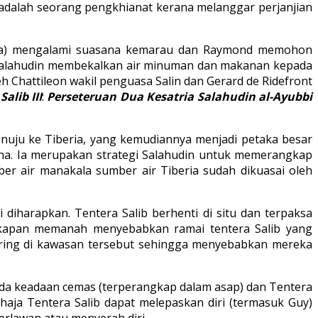
adalah seorang pengkhianat kerana melanggar perjanjian
iberia) mengalami suasana kemarau dan Raymond memohon
, Salahudin membekalkan air minuman dan makanan kepada
Chattileon wakil penguasa Salin dan Gerard de Ridefront
alib III
:
Perseteruan Dua Kesatria Salahudin al-Ayubbi
nuju ke Tiberia, yang kemudiannya menjadi petaka besar
na. Ia merupakan strategi Salahudin untuk memerangkap
er air manakala sumber air Tiberia sudah dikuasai oleh
diharapkan. Tentera Salib berhenti di situ dan terpaksa
ekapan memanah menyebabkan ramai tentera Salib yang
ering di kawasan tersebut sehingga menyebabkan mereka
ada keadaan cemas (terperangkap dalam asap) dan Tentera
aja Tentera Salib dapat melepaskan diri (termasuk Guy)
rlawan atau menyerah diri.