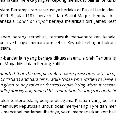
Islam. Pertempuran seterusnya berlaku di Bukit Hattin, da
099- 9 Julai 1187) berakhir dan Baitul Maqdis kembali ke
nakala
Count of Tripoli
berjaya melarikan diri. James Rest
anan perang tersebut, termasuk menyenaraikan kesalah
udin akhirnya memancung leher Reynald sebagai hukuma
Islam,
r-bandar lain yang berjaya dikuasai semula oleh Tentera I
l Muqaddis dalam Perang Salib I.
dmitted that ‘the people of Acre’ were presented with an op
hristians and Saracens’, while those who wished to leave ‘w
 given to any town or fortress capitulating without resista
udin) quickly augmented his reputation for integrity anda 
 oleh tentera Islam, penganut agama Kristian yang beras
n membuat keputusan untuk tidak menyerang Tyre dan memb
uk mencapai matlamat jihadnya, yakni mendapatkan kembali 