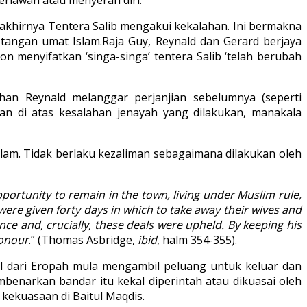
n akhirnya Tentera Salib mengakui kekalahan. Ini bermakna
 tangan umat Islam.Raja Guy, Reynald dan Gerard berjaya
on menyifatkan ‘singa-singa’ tentera Salib ‘telah berubah
an Reynald melanggar perjanjian sebelumnya (seperti
n di atas kesalahan jenayah yang dilakukan, manakala
slam. Tidak berlaku kezaliman sebagaimana dilakukan oleh
portunity to remain in the town, living under Muslim rule,
ere given forty days in which to take away their wives and
nce and, crucially, these deals were upheld. By keeping his
honour
.” (Thomas Asbridge,
ibid
, halm 354-355).
al dari Eropah mula mengambil peluang untuk keluar dan
enarkan bandar itu kekal diperintah atau dikuasai oleh
kekuasaan di Baitul Maqdis.