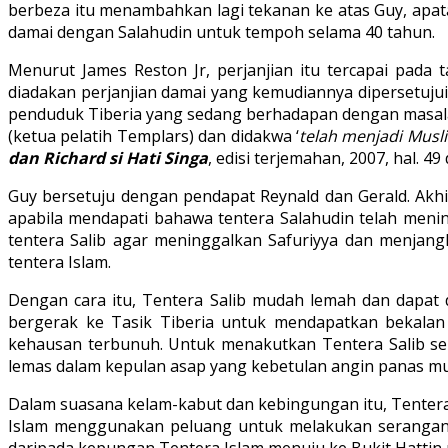
berbeza itu menambahkan lagi tekanan ke atas Guy, apa
damai dengan Salahudin untuk tempoh selama 40 tahun.
Menurut James Reston Jr, perjanjian itu tercapai pad
diadakan perjanjian damai yang kemudiannya dipersetuj
penduduk Tiberia yang sedang berhadapan dengan masalah.
(ketua pelatih Templars) dan didakwa ‘
telah menjadi Mus
dan Richard si Hati Singa
, edisi terjemahan, 2007, hal. 49 
Guy bersetuju dengan pendapat Reynald dan Gerald. Akh
apabila mendapati bahawa tentera Salahudin telah men
tentera Salib agar meninggalkan Safuriyya dan menjang
tentera Islam.
Dengan cara itu, Tentera Salib mudah lemah dan dapat d
bergerak ke Tasik Tiberia untuk mendapatkan bekala
kehausan terbunuh. Untuk menakutkan Tentera Salib se
lemas dalam kepulan asap yang kebetulan angin panas mul
Dalam suasana kelam-kabut dan kebingungan itu, Tentera
Islam menggunakan peluang untuk melakukan serangan. T
daripada kepungan Tentera Islam menuju ke Bukit Hattin