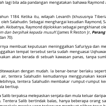
tah lagi bila ada pandangan mengatakan bahawa Raymond 
a tahun 1184. Ketika itu, wilayah Levanth (khususnya T
ui oleh Salahudin. Sebagai menghargai kesudian Raymond
 Akibatnya, Raymond dijolokkan sebagai pengkhianat oleh 
lim dan berpihak kepada musuh
’.(James R Reston Jr,
Perang S
dan 70).
irnya membuat keputusan meninggalkan Safuriyya dan me
inggalkan tempat tersebut serta sudah menguasai Uqhuwa
kakan akan berada di sebuah kawasan panas, tanpa sumb
itewaskan dengan mudah. Ia benar-benar berlaku seperti 
n air, tentera Salahudin kemudiannya menggunakan kec
lebihnya, tentera Salahudin membakar rumput-rumput k
a bertiup.
 Salib terpaksa melepaskan senjata dan mula keluar darip
entera Salib bertindak balas, hanya beberapa orang sah
 manakala mereka yang terkepung membuat pilihan terus be