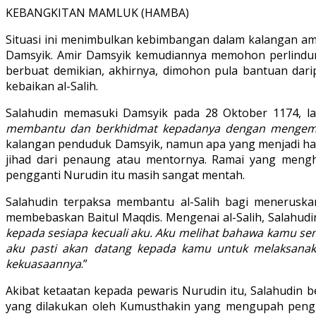
KEBANGKITAN MAMLUK (HAMBA)
Situasi ini menimbulkan kebimbangan dalam kalangan am
Damsyik. Amir Damsyik kemudiannya memohon perlindung
berbuat demikian, akhirnya, dimohon pula bantuan dari
kebaikan al-Salih.
Salahudin memasuki Damsyik pada 28 Oktober 1174, lal
membantu dan berkhidmat kepadanya dengan mengemba
kalangan penduduk Damsyik, namun apa yang menjadi hasr
jihad dari penaung atau mentornya. Ramai yang mengh
pengganti Nurudin itu masih sangat mentah.
Salahudin terpaksa membantu al-Salih bagi meneruska
membebaskan Baitul Maqdis. Mengenai al-Salih, Salahud
kepada sesiapa kecuali aku. Aku melihat bahawa kamu s
aku pasti akan datang kepada kamu untuk melaksana
kekuasaannya
.”
Akibat ketaatan kepada pewaris Nurudin itu, Salahudin 
yang dilakukan oleh Kumusthakin yang mengupah pengi