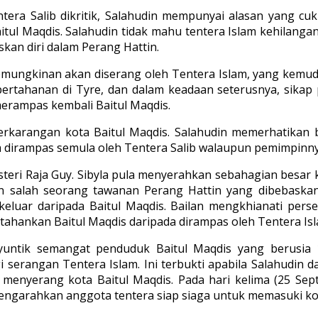
era Salib dikritik, Salahudin mempunyai alasan yang c
itul Maqdis. Salahudin tidak mahu tentera Islam kehilan
an diri dalam Perang Hattin.
ungkinan akan diserang oleh Tentera Islam, yang kemud
ertahanan di Tyre, dan dalam keadaan seterusnya, sikap 
erampas kembali Baitul Maqdis.
erkarangan kota Baitul Maqdis. Salahudin memerhatikan
dirampas semula oleh Tentera Salib walaupun pemimpinnya
, isteri Raja Guy. Sibyla pula menyerahkan sebahagian bes
akan salah seorang tawanan Perang Hattin yang dibebask
luar daripada Baitul Maqdis. Bailan mengkhianati perset
ankan Baitul Maqdis daripada dirampas oleh Tentera Isl
nyuntik semangat penduduk Baitul Maqdis yang berusia
angan Tentera Islam. Ini terbukti apabila Salahudin d
menyerang kota Baitul Maqdis. Pada hari kelima (25 Se
engarahkan anggota tentera siap siaga untuk memasuki kot