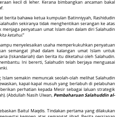
raan kecil di leher. Kerana bimbangkan ancaman bakal
f.
t berita bahawa ketua kumpulan Batinniyyah, Rashidudin
alahudin sekiranya tidak menghentikan serangan ke atas
k menjaga penyatuan umat Islam dan dalam diri Salahudin
ita ketahui
.”
din mampu menyelesaikan usaha memperkukuhkan penyatuan
hkan semangat jihad dalam kalangan umat Islam untuk
ia (Iskandariah) dan berita itu diketahui oleh Salahudin.
mbantu. Ini bererti, Salahudin telah berjaya menguasai
nki.
 Islam semakin memuncak seolah-olah melihat Salahudin
itewaskan, kapal-kapal musuh yang berlabuh di pelabuhan
erikan perhatian kepada Mesir sebagai laluan strategik
h). (Abdullah Nasih Ulwan,
Pembaharuan Salahuddin al-
ebaskan Baitul Maqdis. Tindakan pertama yang dilakukan
enyertai kempen atas semangat jihad. Berita persiapan