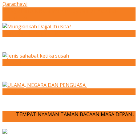
Bahaya Fanatik Buta Menurut Syeikh Dr. Yusuf al-
Qaradhawi
Mungkinkah Dajjal Itu Kita?
Jenis sahabat ketika susah
ULAMA, NEGARA DAN PENGUASA
TEMPAT NYAMAN TAMAN BACAAN MASA DEPAN ANDA-JOM KITA M