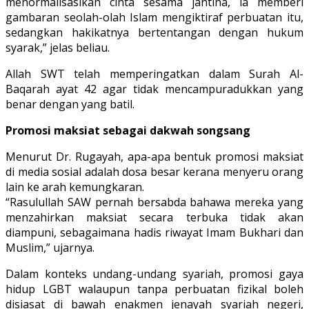
menormalisasikan cinta sesama jantina, ia memberi
gambaran seolah-olah Islam mengiktiraf perbuatan itu,
sedangkan hakikatnya bertentangan dengan hukum
syarak,” jelas beliau.
Allah SWT telah memperingatkan dalam Surah Al-
Baqarah ayat 42 agar tidak mencampuradukkan yang
benar dengan yang batil.
Promosi maksiat sebagai dakwah songsang
Menurut Dr. Rugayah, apa-apa bentuk promosi maksiat
di media sosial adalah dosa besar kerana menyeru orang
lain ke arah kemungkaran.
“Rasulullah SAW pernah bersabda bahawa mereka yang
menzahirkan maksiat secara terbuka tidak akan
diampuni, sebagaimana hadis riwayat Imam Bukhari dan
Muslim,” ujarnya.
Dalam konteks undang-undang syariah, promosi gaya
hidup LGBT walaupun tanpa perbuatan fizikal boleh
disiasat di bawah enakmen jenayah syariah negeri,