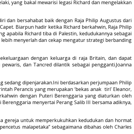
laki, yang bakal mewarisi legasi Richard dan mengelakkan
diri dan bersahabat baik dengan Raja Philip Augustus dari
et. Biarpun hadir ketika Richard berkahwin, Raja Philip
g apabila Richard tiba di Palestin, kedudukannya sebagai
m lebih menyerlah dan cekap mengatur strategi berbanding
keluargaan dengan keluarga di raja Britain, dan dapat
pewaris, dan Tancred dilantik sebagai pengganti.Joanna
g sedang dipenjarakan.Ini berdasarkan perjumpaan Philip
rintah Perancis yang merupakan ‘bekas anak tiri’ Eleanor,
rkahwin dengan Puteri Berenggaria yang diaturkan oleh
i Berenggaria menyertai Perang Salib III bersama adiknya,
uasa gereja untuk memperkukuhkan kedudukan dan hormat
‘pencetus malapetaka” sebagaimana dibahas oleh Charles