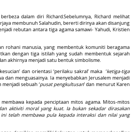
erbeza dalam diri Richard.Sebelumnya, Richard melihat
jaya membunuh Salahudin, bererti dirinya akan disanjung
jadi rebutan antara tiga agama samawi- Yahudi, Kristien
alanan rohani manusia, yang membentuk komuniti beragama
itkan dengan tiga istilah yang sudah membentuk sejarah
 dan akhirnya menjadi satu bentuk simbolisme.
kesucian’ dan orientasi ‘perilaku sakral’ maka ‘
ketiga-tiga
kwa dan menguasainya. Ia menyebabkan Jerusalem menjadi
m menjadi sebuah ‘
pusat pengkultusan
’ dan menurut Karen
itu membawa kepada penciptaan mitos agama. Mitos-mitos
an aktiviti moral yang kuat. Ia bukan sekadar dirasakan
 ini telah membawa pula kepada interaksi dan nilai yang