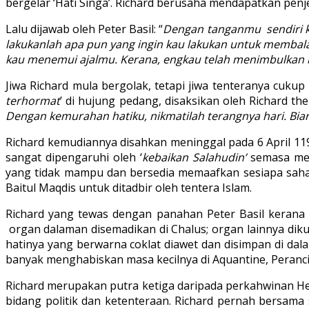
bergelar ‘Hati Singa’. Richard berusaha mendapatkan penj
Lalu dijawab oleh Peter Basil: “
Dengan tanganmu sendiri k
lakukanlah apa pun yang ingin kau lakukan untuk membal
kau menemui ajalmu. Kerana, engkau telah menimbulkan b
Jiwa Richard mula bergolak, tetapi jiwa tenteranya cuku
terhormat
’ di hujung pedang, disaksikan oleh Richard t
Dengan kemurahan hatiku, nikmatilah terangnya hari. Biar
Richard kemudiannya disahkan meninggal pada 6 April 119
sangat dipengaruhi oleh ‘
kebaikan Salahudin’
semasa men
yang tidak mampu dan bersedia memaafkan sesiapa saha
Baitul Maqdis untuk ditadbir oleh tentera Islam.
Richard yang tewas dengan panahan Peter Basil kerana 
organ dalaman disemadikan di Chalus; organ lainnya diku
hatinya yang berwarna coklat diawet dan disimpan di dal
banyak menghabiskan masa kecilnya di Aquantine, Perancis, 
Richard merupakan putra ketiga daripada perkahwinan Henry
bidang politik dan ketenteraan. Richard pernah bersama