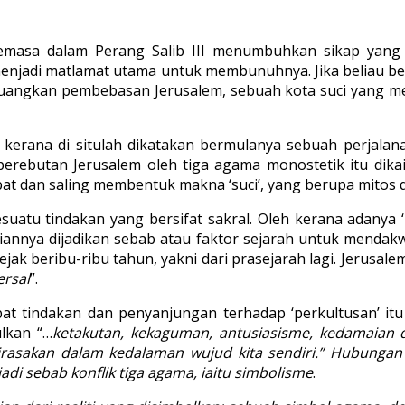
emasa dalam Perang Salib III menumbuhkan sikap yang b
enjadi matlamat utama untuk membunuhnya. Jika beliau ber
uangkan pembebasan Jerusalem, sebuah kota suci yang men
tian kerana di situlah dikatakan bermulanya sebuah perj
rebutan Jerusalem oleh tiga agama monostetik itu dika
rapat dan saling membentuk makna ‘suci’, yang berupa mitos
sesuatu tindakan yang bersifat sakral. Oleh kerana adanya ‘
diannya dijadikan sebab atau faktor sejarah untuk menda
ak beribu-ribu tahun, yakni dari prasejarah lagi. Jerusale
ersal
”.
kibat tindakan dan penyanjungan terhadap ‘perkultusan’ 
lkan “…
ketakutan, kekaguman, antusiasisme, kedamaian d
dirasakan dalam kedalaman wujud kita sendiri.” Hubungan
adi sebab konflik tiga agama, iaitu simbolisme
.