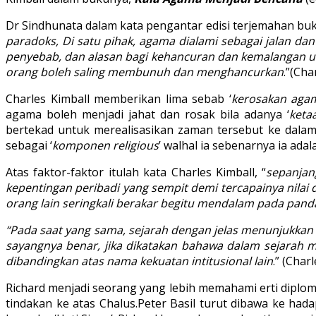
Dr Sindhunata dalam kata pengantar edisi terjemahan b
paradoks, Di satu pihak, agama dialami sebagai jalan da
penyebab, dan alasan bagi kehancuran dan kemalangan um
orang boleh saling membunuh dan menghancurkan
.”(Cha
Charles Kimball memberikan lima sebab ‘
kerosakan aga
agama boleh menjadi jahat dan rosak bila adanya ‘
keta
bertekad untuk merealisasikan zaman tersebut ke dalam
sebagai ‘
komponen religious
’ walhal ia sebenarnya ia ada
Atas faktor-faktor itulah kata Charles Kimball, “
sepanjan
kepentingan peribadi yang sempit demi tercapainya nilai
orang lain seringkali berakar begitu mendalam pada pan
“Pada saat yang sama, sejarah dengan jelas menunjukkan 
sayangnya benar, jika dikatakan bahawa dalam sejarah m
dibandingkan atas nama kekuatan intitusional lain
.” (Char
Richard menjadi seorang yang lebih memahami erti diplo
tindakan ke atas Chalus.Peter Basil turut dibawa ke had