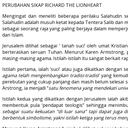
PERUBAHAN SIKAP RICHARD THE LIONHEART
Mengingat dan meneliti beberapa perilaku Salahudin s
Salahudin adalah musuh ketat kepada Tentera Salib dan m
sebagai seorang raja yang paling berjaya dalam memperj
dan Islam.
Jerusalem dilihat sebagai ‘ tanah suci’ oleh umat Kris
berteraskan seruan Tuhan. Menurut Karen Armstrong, pe
masing-masing agama. Istilah-istilah itu sangat berkait 
Istilah pertama, ialah ‘suci’ atau juga dikaitkan dengan 
agama telah mengembangkan tradisi-tradis
i’ yang kemu
perebutan yang cukup panjang dan masih belum selesai sej
Arstrong, ia menjadi “
satu fenomena yang mendekati univ
Istilah kedua yang dikaitkan dengan Jerusalem ialah a
membentuk pula ‘pendapat teologis” sehingga menimbu
sebagai suatu kekuatan “di luar sana” tapi dapat juga 
berbentuk simbolisme, yakni istilah ketiga yang terus menj