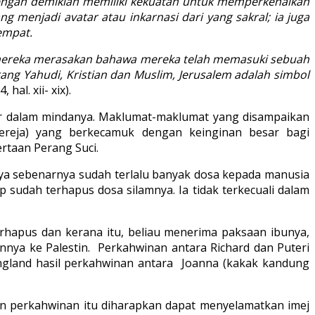
 dengan demikian memiliki kekuatan untuk memperkenalkan
 menjadi avatar atau inkarnasi dari yang sakral; ia juga
empat.
i, mereka merasakan bahawa mereka telah memasuki sebuah
rang Yahudi, Kristian dan Muslim, Jerusalem adalah simbol
hal. xii- xix).
bar dalam mindanya. Maklumat-maklumat yang disampaikan
gereja) yang berkecamuk dengan keinginan besar bagi
rtaan Perang Suci.
nya sebenarnya sudah terlalu banyak dosa kepada manusia
sudah terhapus dosa silamnya. Ia tidak terkecuali dalam
hapus dan kerana itu, beliau menerima paksaan ibunya,
nya ke Palestin. Perkahwinan antara Richard dan Puteri
 England hasil perkahwinan antara Joanna (kakak kandung
an perkahwinan itu diharapkan dapat menyelamatkan imej