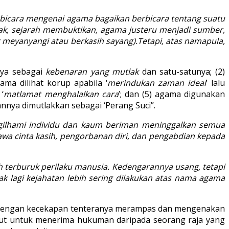
bicara mengenai agama bagaikan berbicara tentang suatu
hak, sejarah membuktikan, agama justeru menjadi sumber,
meyanyangi atau berkasih sayang).Tetapi, atas namapula,
nya sebagai
kebenaran yang mutlak
dan satu-satunya; (2)
ma dilihat korup apabila ‘
merindukan zaman ideal
’ lalu
‘
matlamat menghalalkan cara
’; dan (5) agama digunakan
annya dimutlakkan sebagai ‘Perang Suci”.
ilhami individu dan kaum beriman meninggalkan semua
awa cinta kasih, pengorbanan diri, dan pengabdian kepada
h terburuk perilaku manusia. Kedengarannya usang, tetapi
k lagi kejahatan lebih sering dilakukan atas nama agama
iga dengan kecekapan tenteranya merampas dan mengenakan
 takut untuk menerima hukuman daripada seorang raja yang