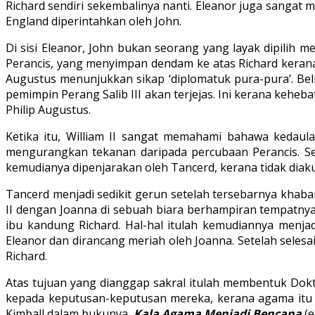
Richard sendiri sekembalinya nanti. Eleanor juga sangat
England diperintahkan oleh John.
Di sisi Eleanor, John bukan seorang yang layak dipilih m
Perancis, yang menyimpan dendam ke atas Richard kerana
Augustus menunjukkan sikap ‘diplomatuk pura-pura’. Beli
pemimpin Perang Salib III akan terjejas. Ini kerana keh
Philip Augustus.
Ketika itu, William II sangat memahami bahawa kedaul
mengurangkan tekanan daripada percubaan Perancis. Sel
kemudianya dipenjarakan oleh Tancerd, kerana tidak diaku
Tancerd menjadi sedikit gerun setelah tersebarnya khaba
II dengan Joanna di sebuah biara berhampiran tempatnya d
ibu kandung Richard. Hal-hal itulah kemudiannya menj
Eleanor dan dirancang meriah oleh Joanna. Setelah selesa
Richard.
Atas tujuan yang dianggap sakral itulah membentuk Do
kepada keputusan-keputusan mereka, kerana agama itu b
Kimball dalam bukunya,
Kala Agama Menjadi Bencana
(