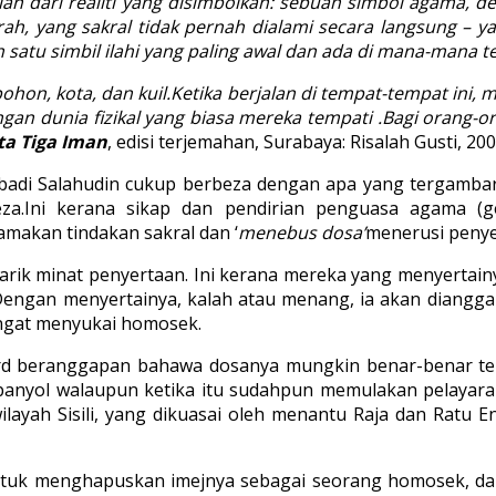
gian dari realiti yang disimbolkan: sebuah simbol agama,
, yang sakral tidak pernah dialami secara langsung – yang
 satu simbil ilahi yang paling awal dan ada di mana-mana t
ohon, kota, dan kuil.Ketika berjalan di tempat-tempat in
ngan dunia fizikal yang biasa mereka tempati .Bagi orang-o
ta Tiga Iman
, edisi terjemahan, Surabaya: Risalah Gusti, 2004, 
peribadi Salahudin cukup berbeza dengan apa yang tergam
za.Ini kerana sikap dan pendirian penguasa agama (
akan tindakan sakral dan ‘
menebus dosa’
menerusi penye
arik minat penyertaan. Ini kerana mereka yang menyertai
ngan menyertainya, kalah atau menang, ia akan dianggap 
ngat menyukai homosek.
ard beranggapan bahawa dosanya mungkin benar-benar ter
panyol walaupun ketika itu sudahpun memulakan pelayaran
layah Sisili, yang dikuasai oleh menantu Raja dan Ratu
untuk menghapuskan imejnya sebagai seorang homosek, d