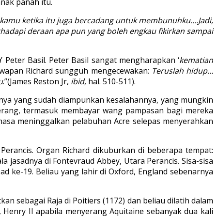
nak panah itu.
kamu ketika itu juga bercadang untuk membunuhku….Jadi,
hadapi deraan apa pun yang boleh engkau fikirkan sampai
a
’ Peter Basil. Peter Basil sangat mengharapkan ‘
kematian
i. Jawapan Richard sungguh mengecewakan:
Teruslah hidup…
u
.”(James Reston Jr,
ibid,
hal. 510-511).
akinya yang sudah diampunkan kesalahannya, yang mungkin
erang, termasuk membayar wang pampasan bagi mereka
emasa meninggalkan pelabuhan Acre selepas menyerahkan
Perancis. Organ Richard dikuburkan di beberapa tempat:
 jasadnya di Fontevraud Abbey, Utara Perancis. Sisa-sisa
d ke-19. Beliau yang lahir di Oxford, England sebenarnya
n sebagai Raja di Poitiers (1172) dan beliau dilatih dalam
 Henry II apabila menyerang Aquitaine sebanyak dua kali