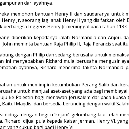
ngampunan dari ayahnya.
Mereka memohon bantuan Henry II dan saudaranya untuk m
Henry Jr, seorang lagi anak Henry II yang disifatkan oleh
k berbangsa Inggeris.Henry Jr meninggal pada tahun 1183.
h yang diberikan kepadanya ialah Normandia dan Anjou, d
hn meminta bantuan Raja Philip II, Raja Perancis saat itu
bung dengan Philip dan sedang berusaha untuk memaksa a
 ini menyebabkan Richard mula berusaha mengusir ayahny
ematian ayahnya, Richard menerima takhta Normandia pa
hatian untuk memimpin ketumbukan Perang Salib dan kera
rusaha untuk menjual aset-aset yang ada bagi membiayai
ke Palestin bagi menawan Jerusalem daripada kuasa ten
Baitul Maqdis, dan bersedia berunding dengan wakil Salahu
ya diduga dengan begitu ‘kejam’: gelombang laut telah 
a, Richard dijual pula kepada Kaisar Jerman, Henry VI, yang
aan’ yang cukup bagi bagi Henry VI.