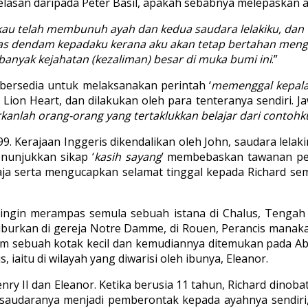
elasan daripada Peter Basil, apakah sebabnya melepaskan a
au telah membunuh ayah dan kedua saudara lelakiku, dan 
as dendam kepadaku kerana aku akan tetap bertahan meng
anyak kejahatan (kezaliman) besar di muka bumi ini
.”
p bersedia untuk melaksanakan perintah ‘
memenggal kepal
he Lion Heart, dan dilakukan oleh para tenteranya sendir
kanlah orang-orang yang tertaklukkan belajar dari contohk
9. Kerajaan Inggeris dikendalikan oleh John, saudara lel
unjukkan sikap ‘
kasih sayang
’ membebaskan tawanan p
ja serta mengucapkan selamat tinggal kepada Richard s
ingin merampas semula sebuah istana di Chalus, Tengah 
burkan di gereja Notre Damme, di Rouen, Perancis manakala
am sebuah kotak kecil dan kemudiannya ditemukan pada Aba
iaitu di wilayah yang diwarisi oleh ibunya, Eleanor.
 II dan Eleanor. Ketika berusia 11 tahun, Richard dinobatka
 saudaranya menjadi pemberontak kepada ayahnya sendiri,