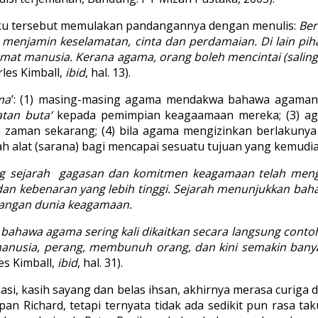
uku tersebut memulakan pandangannya dengan menulis:
Ber
n menjamin keselamatan, cinta dan perdamaian. Di lain pi
at manusia. Kerana agama, orang boleh mencintai (saling 
rles Kimball,
ibid
, hal. 13).
ma
’: (1) masing-masing agama mendakwa bahawa agama
atan buta’
kepada pemimpian keagaamaan mereka; (3) aga
 zaman sekarang; (4) bila agama mengizinkan berlakunya 
lah alat (sarana) bagi mencapai sesuatu tujuan yang kemudi
g sejarah gagasan dan komitmen keagamaan telah meng
 dan kebenaran yang lebih tinggi. Sejarah menunjukkan bah
dangan dunia keagamaan.
bahawa agama sering kali dikaitkan secara langsung conto
anusia, perang, membunuh orang, dan kini semakin banya
les Kimball,
ibid
, hal. 31).
masi, kasih sayang dan belas ihsan, akhirnya merasa cur
apan Richard, tetapi ternyata tidak ada sedikit pun rasa