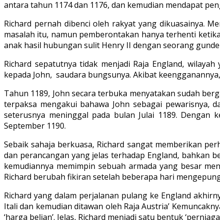
antara tahun 1174 dan 1176, dan kemudian mendapat pe
Richard pernah dibenci oleh rakyat yang dikuasainya. 
masalah itu, namun pemberontakan hanya terhenti ketika 
anak hasil hubungan sulit Henry II dengan seorang gunde
Richard sepatutnya tidak menjadi Raja England, wilaya
kepada John, saudara bungsunya. Akibat keengganannya, Jo
Tahun 1189, John secara terbuka menyatakan sudah berga
terpaksa mengakui bahawa John sebagai pewarisnya, dan
seterusnya meninggal pada bulan Julai 1189. Dengan k
September 1190.
Sebaik sahaja berkuasa, Richard sangat memberikan per
dan perancangan yang jelas terhadap England, bahkan be
kemudiannya memimpin sebuah armada yang besar menuju 
Richard berubah fikiran setelah beberapa hari mengepung 
Richard yang dalam perjalanan pulang ke England akhirn
Itali dan kemudian ditawan oleh Raja Austria’ Kemuncakny
‘harga belian’. Jelas, Richard menjadi satu bentuk ‘perniag