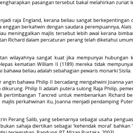
 mengharapkan pasangan tersebut bakal melahirkan zuriat le
enjadi raja England, kerana beliau sangat berkepentingan 
 enggan berkahwin dengan saudara perempuannya, Alais Cap
au meninggalkan majlis tersebut lebih awal kerana bimban
ebatan Richard dalam percaturan perang telah diketahui umu
atan wilayahnya sangat kuat jika mempunyai hubungan ke
epas kematian William II (1189) mereka tidak mempunyai 
i bahawa beliau adalah sebahagian pewaris monarki Sisila.
r angin bahawa Philip II bercadang mengahwini Joanna yan
ikurung. Philip II adalah putera sulong Raja Philip, peme
adi pertimbangan Tancred untuk membenarkan Richard be
i majlis perkahwinan itu, Joanna menjadi pendamping Puter
ktrin Perang Salib, yang sebenarnya sebagai usaha peng
ukan sahaja diertikan sebagai ‘kehendak moral’ bahkan 
edisi terjemahan, Bandung: PT Mizan Pustaka, 2003).